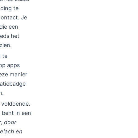
ding te
contact. Je
die een
eeds het
zien.
 te
 op apps
deze manier
catiebadge
n.
n voldoende.
 bent in een
, door
gelach en