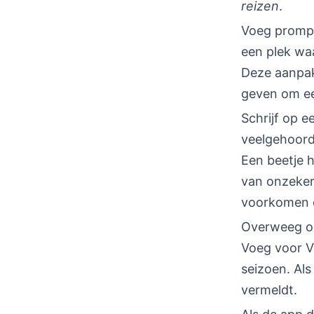
reizen
.
Voeg prompt
een plek waa
Deze aanpak
geven om ee
Schrijf op e
veelgehoorde
Een beetje 
van onzeker
voorkomen d
Overweeg om
Voeg voor Va
seizoen. Als
vermeldt.