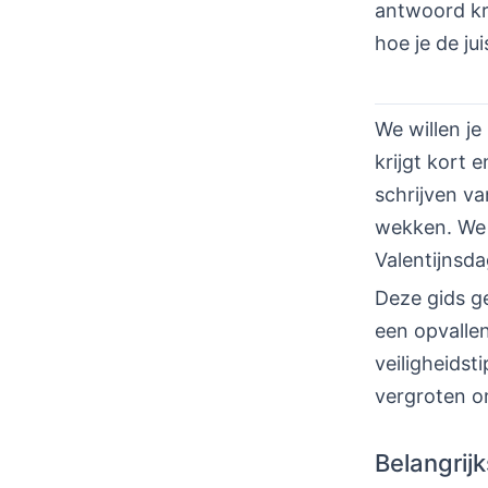
antwoord kri
hoe je de ju
We willen j
krijgt kort 
schrijven v
wekken. We 
Valentijnsd
Deze gids ge
een opvallen
veiligheidst
vergroten om
Belangrijk