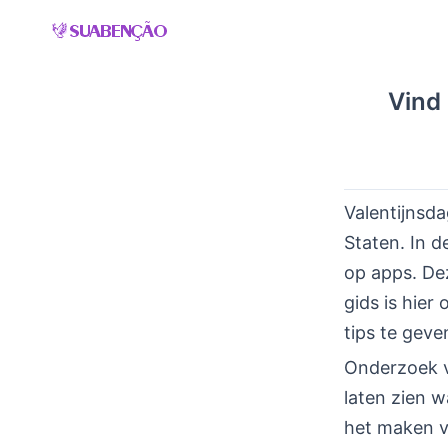
Skip
to
content
Vind 
Valentijnsda
Staten. In d
op apps. De
gids is hier
tips te geve
Onderzoek v
laten zien w
het maken va