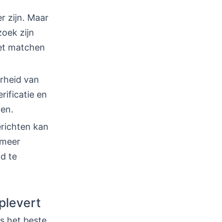
r zijn. Maar
oek zijn
het matchen
erheid van
rificatie en
gen.
erichten kan
 meer
d te
plevert
is het beste