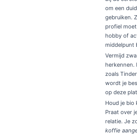
om een duide
gebruiken. Z
profiel moet
hobby of act
middelpunt b
Vermijd zwar
herkennen. 
zoals Tinder
wordt je bes
op deze pla
Houd je bio 
Praat over j
relatie. Je 
koffie aang