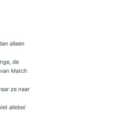
dan alleen
inge, de
 van Match
waar ze naar
et allebei