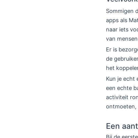
Sommigen de
apps als Ma
naar iets vo
van mensen 
Er is bezorg
de gebruiker
het koppelen
Kun je echt 
een echte b
activiteit r
ontmoeten, 
Een aant
Bij de eerst