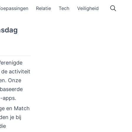
Toepassingen
Relatie
Tech
Veiligheid
jnsdag
Verenigde
de activiteit
den. Onze
gebaseerde
g-apps.
ge en Match
en je bij
die