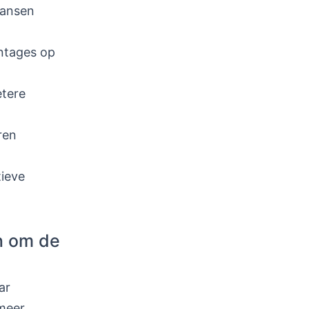
kansen
entages op
etere
ren
tieve
n om de
ar
meer