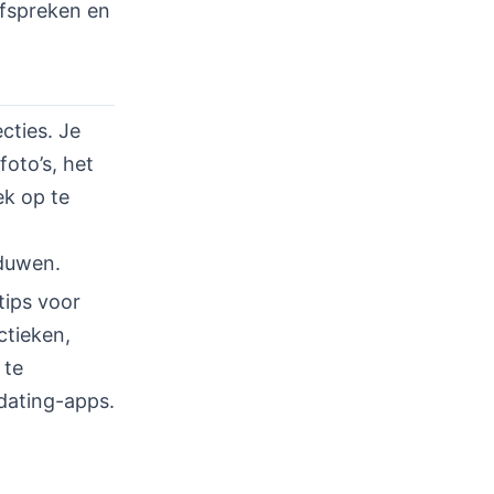
afspreken en
cties. Je
foto’s, het
ek op te
 duwen.
tips voor
ctieken,
 te
 dating-apps.