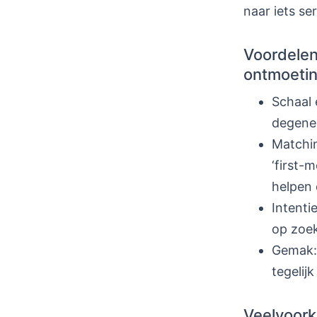
naar iets ser
Voordelen
ontmoeti
Schaal 
degenen
Matchin
‘first-
helpen 
Intenti
op zoek
Gemak: 
tegelijk
Veelvoork