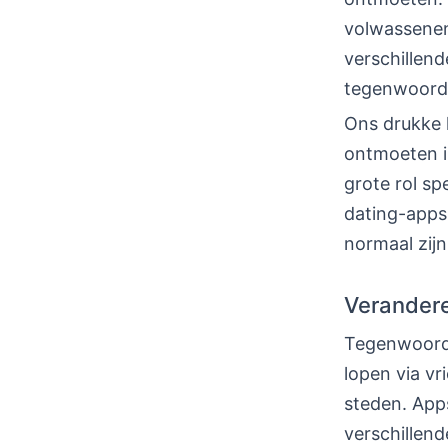
volwassenen 
verschillend
tegenwoordi
Ons drukke 
ontmoeten i
grote rol s
dating-apps
normaal zij
Verandere
Tegenwoordi
lopen via vr
steden. App
verschillend