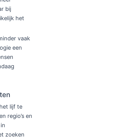
r bij
kelijk het
minder vaak
logie een
ensen
andaag
ten
t lijf te
en regio’s en
in
het zoeken