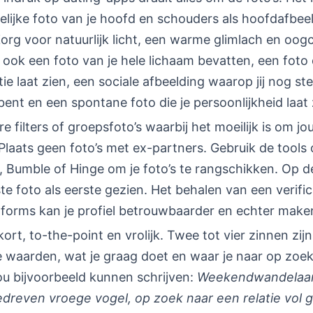
lijke foto van je hoofd en schouders als hoofdafbeel
org voor natuurlijk licht, een warme glimlach en oog
 ook een foto van je hele lichaam bevatten, een foto 
ie laat zien, een sociale afbeelding waarop jij nog st
ent en een spontane foto die je persoonlijkheid laat 
e filters of groepsfoto’s waarbij het moeilijk is om jou
Plaats geen foto’s met ex-partners. Gebruik de tools
, Bumble of Hinge om je foto’s te rangschikken. Op 
te foto als eerste gezien. Het behalen van een verifi
tforms kan je profiel betrouwbaarder en echter make
kort, to-the-point en vrolijk. Twee tot vier zinnen zij
e waarden, wat je graag doet en waar je naar op zoek
zou bijvoorbeeld kunnen schrijven:
Weekendwandelaar
edreven vroege vogel, op zoek naar een relatie vol 