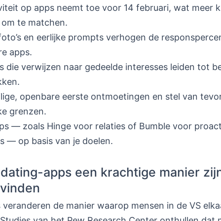
viteit op apps neemt toe voor 14 februari, wat meer 
 om te matchen.
foto’s en eerlijke prompts verhogen de responsperc
re apps.
 die verwijzen naar gedeelde interesses leiden tot b
kken.
ilige, openbare eerste ontmoetingen en stel van tevo
jke grenzen.
ps — zoals Hinge voor relaties of Bumble voor proac
 — op basis van je doelen.
ating-apps een krachtige manier zij
e vinden
 veranderen de manier waarop mensen in de VS elka
Studies van het Pew Research Center onthullen dat 