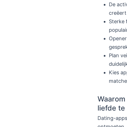
De acti
creëert
Sterke 
populai
Openers
gespre
Plan ve
duideli
Kies ap
matches
Waarom d
liefde t
Dating-apps
ontmoeten. 