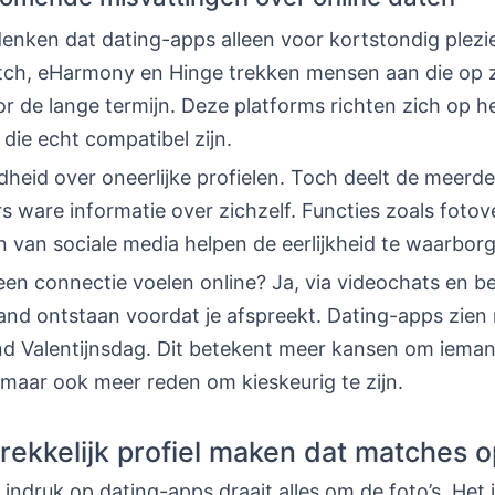
nken dat dating-apps alleen voor kortstondig plezie
tch, eHarmony en Hinge trekken mensen aan die op z
or de lange termijn. Deze platforms richten zich op 
die echt compatibel zijn.
dheid over oneerlijke profielen. Toch deelt de meerd
s ware informatie over zichzelf. Functies zoals fotove
 van sociale media helpen de eerlijkheid te waarbor
een connectie voelen online? Ja, via videochats en b
and ontstaan voordat je afspreekt. Dating-apps zien
ond Valentijnsdag. Dit betekent meer kansen om ieman
maar ook meer reden om kieskeurig te zijn.
rekkelijk profiel maken dat matches o
e indruk op dating-apps draait alles om de foto’s. Het 