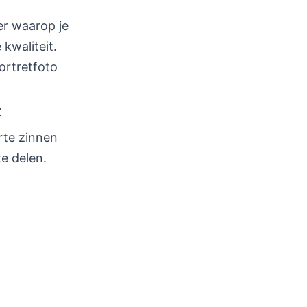
ver waarop je
 kwaliteit.
ortretfoto
t
rte zinnen
e delen.