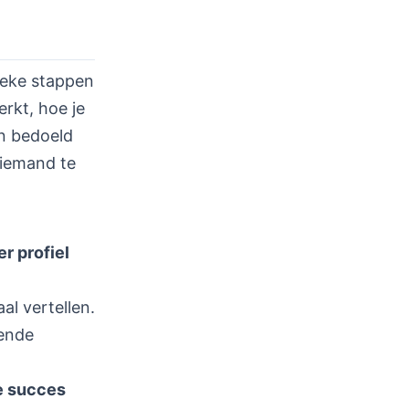
fieke stappen
erkt, hoe je
ijn bedoeld
 iemand te
er profiel
al vertellen.
kende
e succes