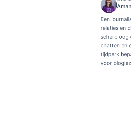
Aman
Een journali
relaties en 
scherp oog 
chatten en d
tijdperk bep
voor bloglez