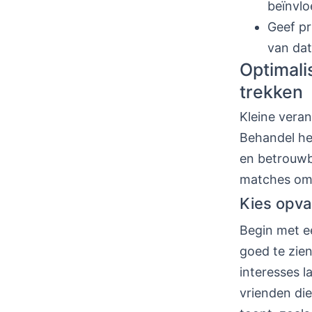
beïnvlo
Geef pr
van dat
Optimali
trekken
Kleine vera
Behandel het
en betrouwba
matches om 
Kies opval
Begin met ee
goed te zien 
interesses l
vrienden die