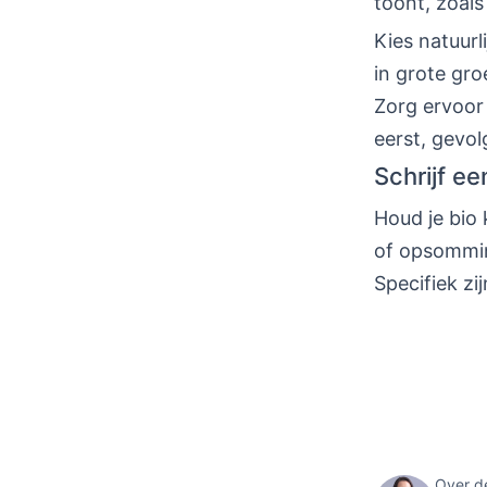
toont, zoals
Kies natuurl
in grote gro
Zorg ervoor 
eerst, gevol
Schrijf e
Houd je bio 
of opsommin
Specifiek zi
Over d