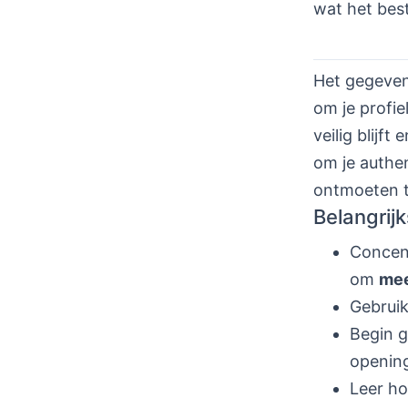
wat het best
Het gegeven 
om je profie
veilig blijft
om je authen
ontmoeten t
Belangrijk
Concent
om
mee
Gebruik
Begin 
openin
Leer h