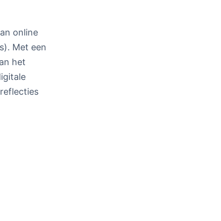
van online
ms). Met een
an het
igitale
reflecties