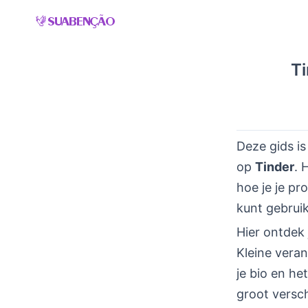
Skip
to
content
Ti
Deze gids is
op
Tinder
. 
hoe je je pr
kunt gebrui
Hier ontdek 
Kleine veran
je bio en he
groot versc