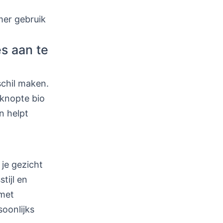
mmer gebruik
s aan te
chil maken.
eknopte bio
n helpt
 je gezicht
stijl en
 met
soonlijks