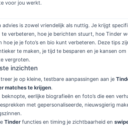
e voor jou werkt.
advies is zowel vriendelijk als nuttig. Je krijgt speci
l te verbeteren, hoe je berichten stuurt, hoe Tinder w
 en hoe je je foto’s en bio kunt verbeteren. Deze tips z
tieker te maken, je tijd te besparen en je kansen om
e vergroten.
ste inzichten
reer je op kleine, testbare aanpassingen aan je
Tind
r matches te krijgen
.
 beknopte, eerlijke biografieën en foto’s die een verha
gesprekken met gepersonaliseerde, nieuwsgierig ma
gszinnen.
oe
Tinder
functies en timing je zichtbaarheid en
swip