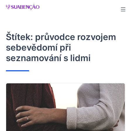
Skip
to
content
Štítek:
průvodce rozvojem
sebevědomí při
seznamování s lidmi