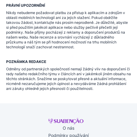
PRÁVNÍ UPOZORNĚNÍ
Nikdy nebudeme požadovat platbu za přístup k aplikacím a zdrojům v
oblasti mobilních technologií ani za jejich stažení. Pokud obdržíte
takovou žádost, kontaktujte nás prosím neprodleně. Je důležité, abyste
si před použitím jakékoli aplikace nebo služby pečlivě přečetli její
podmínky. Naše příjmy pocházejí z reklamy a doporučení produktů na
našem webu. Naše recenze a srovnání vycházejí z důkladného
průzkumu a náš tým se při hodnocení možností na trhu mobilních
technologií snaží zachovat nestrannost.
POZNÁMKA REDAKCE
Odměny od partnerských společností nemají žádný vliv na doporučení či
rady našeho redakčního týmu v článcích ani v jakémkoli jiném obsahu na
těchto stránkách. Snažíme se poskytovat přesné a aktuální informace,
nicméně nezaručujeme jejich úplnost a nevydáváme žádná prohlášení
ani záruky ohledně jejich přesnosti či použitelnosti.
O nás
Podmínky používání