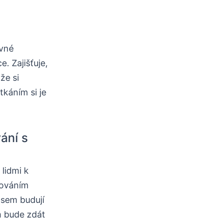
ávné
. Zajišťuje,
že si
tkáním si je
ání s
lidmi k
zováním
asem budují
m bude zdát