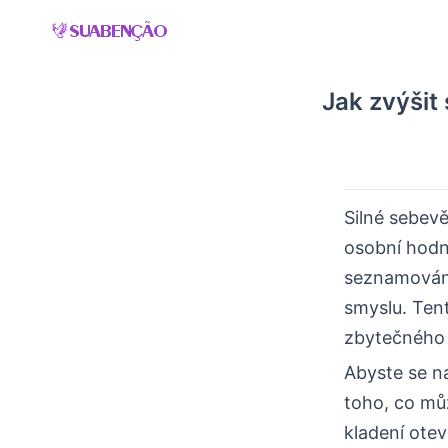
Skip
to
content
Jak zvýšit
Silné sebev
osobní hodn
seznamování
smyslu. Ten
zbytečného 
Abyste se na 
toho, co mů
kladení otev