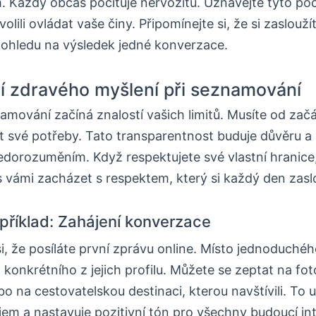
 Každý občas pociťuje nervozitu. Uznávejte tyto poci
olili ovládat vaše činy. Připomínejte si, že si zaslouží
 ohledu na výsledek jedné konverzace.
 zdravého myšlení při seznamování
mování začíná znalostí vašich limitů. Musíte od zač
 své potřeby. Tato transparentnost buduje důvěru a
dorozuměním. Když respektujete své vlastní hranice,
 s vámi zacházet s respektem, který si každý den zasl
 příklad: Zahájení konverzace
i, že posíláte první zprávu online. Místo jednoduché
konkrétního z jejich profilu. Můžete se zeptat na fotog
o na cestovatelskou destinaci, kterou navštívili. To 
em a nastavuje pozitivní tón pro všechny budoucí in