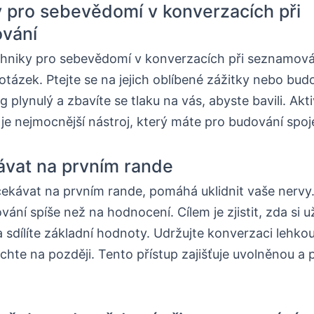
 pro sebevědomí v konverzacích při
vání
echniky pro sebevědomí v konverzacích při seznamov
tázek. Ptejte se na jejich oblíbené zážitky nebo budo
g plynulý a zbavíte se tlaku na vás, abyste bavili. Akti
je nejmocnější nástroj, který máte pro budování spoj
vat na prvním rande
čekávat na prvním rande, pomáhá uklidnit vaše nervy
vání spíše než na hodnocení. Cílem je zjistit, zda si už
 sdílíte základní hodnoty. Udržujte konverzaci lehko
chte na později. Tento přístup zajišťuje uvolněnou a 