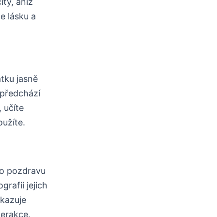
ty, aniž
te lásku a
átku jasně
 předchází
 učíte
oužíte.
ho pozdravu
rafii jejich
ukazuje
terakce.