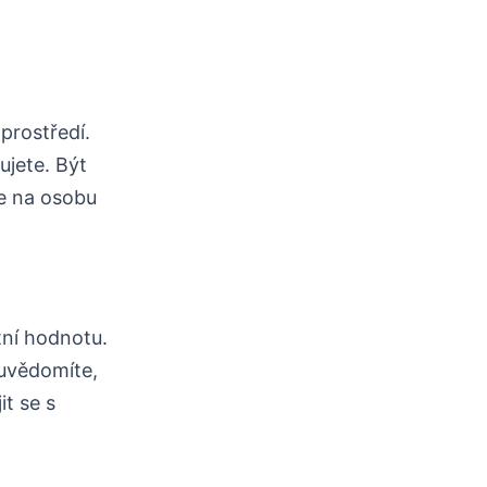
 prostředí.
ujete. Být
e na osobu
.
tní hodnotu.
 uvědomíte,
t se s