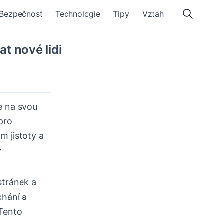
Bezpečnost
Technologie
Tipy
Vztah
t nové lidi
e na svou
pro
 jistoty a
z
 stránek a
chání a
 Tento