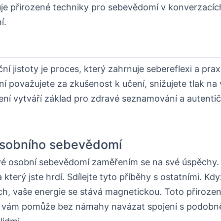
uje přirozené techniky pro sebevědomí v konverzacích
í.
í jistoty je proces, který zahrnuje sebereflexi a prax
í považujete za zkušenost k učení, snižujete tlak na
ní vytváří základ pro zdravé seznamování a autentičt
osobního sebevědomí
své osobní sebevědomí zaměřením se na své úspěchy.
a který jste hrdí. Sdílejte tyto příběhy s ostatními. Kd
ch, vaše energie se stává magnetickou. Toto přiroze
 vám pomůže bez námahy navázat spojení s podobn