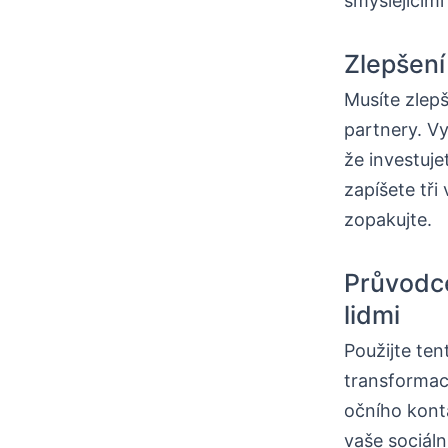
smýšlejícími 
Zlepšen
Musíte zlepš
partnery. Vy
že investujet
zapíšete tři
zopakujte.
Průvodc
lidmi
Použijte te
transformac
očního kont
vaše sociáln