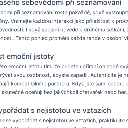
vašeho sebevědomí při seznamování
domí při seznamování roste pokaždé, když vystoupít
ny. Vnímejte každou interakci jako příležitost k proc
ovedností. I když spojení nevede k druhému setkání, zí
nosti. Tento pohled promění každé rande v osobní ví
st emoční jistoty
te emoční jistotu tím, že budete upřímní ohledně svý
ývat svou osobnost, abyste zapadli. Autenticita je ne
najít kompatibilního partnera. Když jste sami sebou, p
vás skutečně oceňují bez jakýchkoli přetvářek nebo her.
ypořádat s nejistotou ve vztazích
ak se vypořádat s nejistotou ve vztazích, praktikujte 