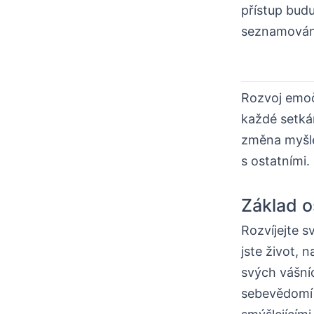
přístup bud
seznamován
Rozvoj emočn
každé setkán
změna myšle
s ostatními.
Základ 
Rozvíjejte 
jste život, n
svých vášní
sebevědomí