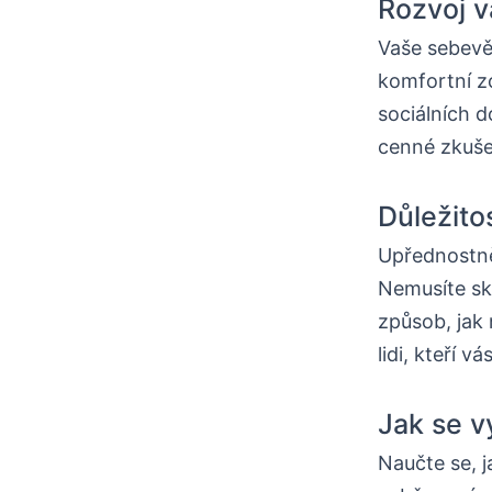
Rozvoj 
Vaše sebevě
komfortní zó
sociálních d
cenné zkuše
Důležito
Upřednostně
Nemusíte skr
způsob, jak 
lidi, kteří 
Jak se v
Naučte se, j