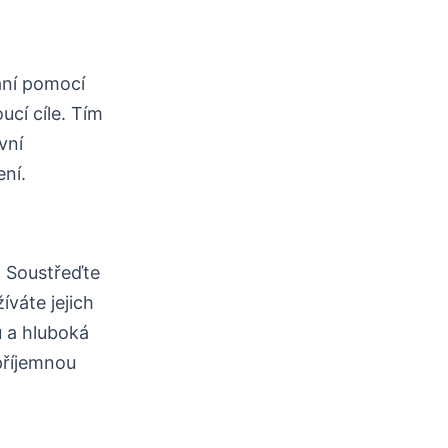
ání pomocí
ucí cíle. Tím
vní
ení.
. Soustřeďte
íváte jejich
u a hluboká
příjemnou