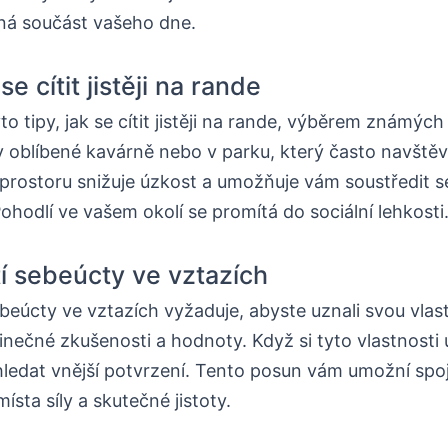
ená součást vašeho dne.
 se cítit jistěji na rande
to tipy, jak se cítit jistěji na rande, výběrem známých
v oblíbené kavárně nebo v parku, který často navštěv
rostoru snižuje úzkost a umožňuje vám soustředit s
ohodlí ve vašem okolí se promítá do sociální lehkosti
í sebeúcty ve vztazích
beúcty ve vztazích vyžaduje, abyste uznali svou vlas
dinečné zkušenosti a hodnoty. Když si tyto vlastnosti
ledat vnější potvrzení. Tento posun vám umožní spoji
ísta síly a skutečné jistoty.