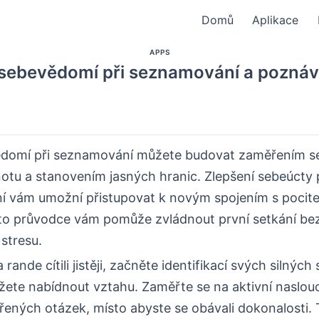
Domů
Aplikace
APPS
 sebevědomí při seznamování a poznáva
ědomí při seznamování můžete budovat zaměřením s
otu a stanovením jasných hranic. Zlepšení sebeúcty 
 vám umožní přistupovat k novým spojením s pocitem
to průvodce vám pomůže zvládnout první setkání be
stresu.
rande cítili jistěji, začněte identifikací svých silných
žete nabídnout vztahu. Zaměřte se na aktivní naslou
řených otázek, místo abyste se obávali dokonalosti.