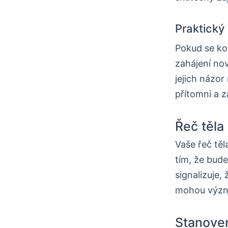
Praktický
Pokud se ko
zahájení no
jejich názor
přítomni a z
Řeč těla
Vaše řeč těl
tím, že bude
signalizuje,
mohou význam
Stanoven