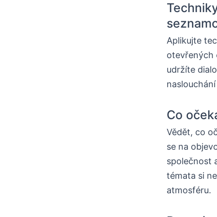
Techniky
seznamo
Aplikujte t
otevřených o
udržíte dialo
naslouchání 
Co očeká
Vědět, co o
se na objevo
společnost a
témata si ne
atmosféru.