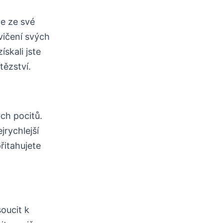
e ze své
vičení svých
skali jste
tězství.
ch pocitů.
jrychlejší
řitahujete
soucit k