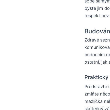
sobě samým.
byste jim dov
respekt bez
Budování
Zdravé sezna
komunikovat
budoucím ne
ostatní, jak
Praktický
Představte s
zmiňte něco 
mazlíčka neb
skutečný záj