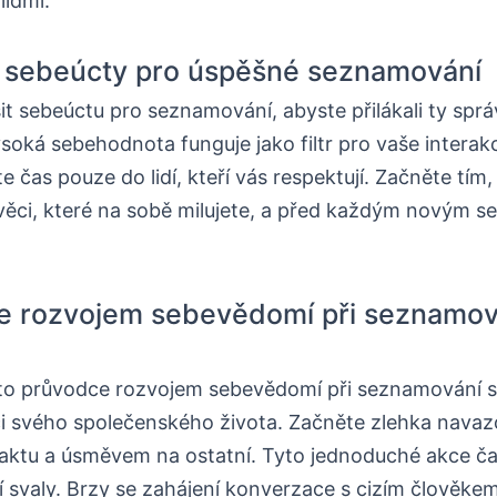
lidmi.
í sebeúcty pro úspěšné seznamování
it sebeúctu pro seznamování, abyste přilákali ty spr
soká sebehodnota funguje jako filtr pro vaše interakce
e čas pouze do lidí, kteří vás respektují. Začněte tím, 
 věci, které na sobě milujete, a před každým novým se
e rozvojem sebevědomí při seznamov
nto průvodce rozvojem sebevědomí při seznamování s 
i svého společenského života. Začněte zlehka nava
aktu a úsměvem na ostatní. Tyto jednoduché akce č
í svaly. Brzy se zahájení konverzace s cizím člověke