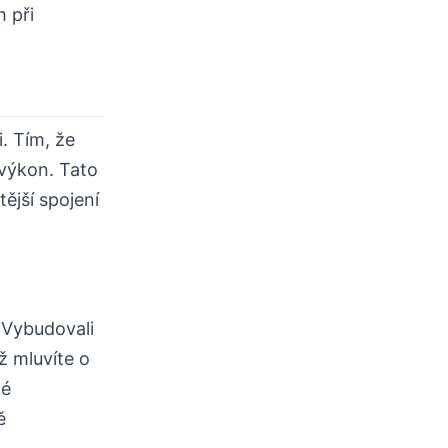
 při
i. Tím, že
 výkon. Tato
ější spojení
 Vybudovali
yž mluvíte o
né
ě