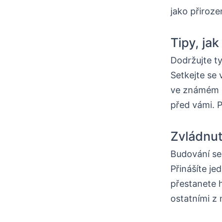
jako přiroz
Tipy, jak
Dodržujte ty
Setkejte se 
ve známém p
před vámi. P
Zvládnut
Budování se
Přinášíte je
přestanete h
ostatními z m