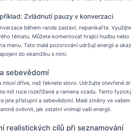
 příklad: Zvládnutí pauzy v konverzaci
nverzace během rande zastaví, nepanikařte. Využijte
vého tématu. Můžete komentovat hrající hudbu nebo 
 na menu. Tato malá pozorování udržují energii a ukazu
apojeni do okamžiku s nimi.
 a sebevědomí
a mluví dříve, než řeknete slovo. Udržujte otevřené dr
te mít ruce rozkřížené a ramena vzadu. Tento fyzick
 že jste přístupní a sebevědomí. Malé změny ve vašem 
ně ovlivnit, jak ostatní vnímají vaši energii.
í realistických cílů při seznamování