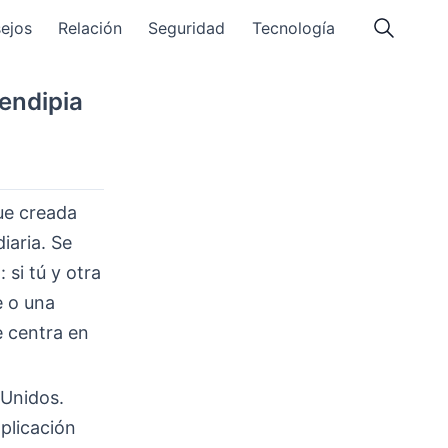
ejos
Relación
Seguridad
Tecnología
endipia
ue creada
iaria. Se
 si tú y otra
e o una
se centra en
 Unidos.
plicación