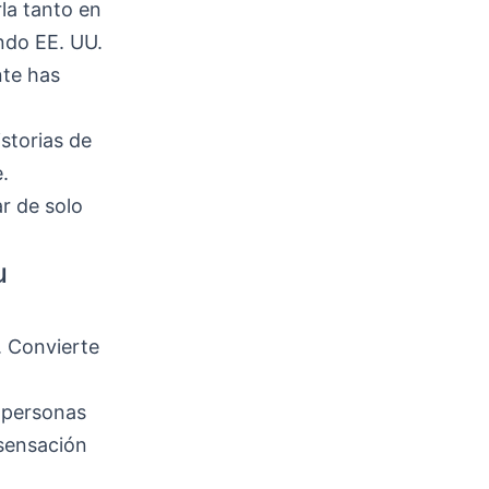
la tanto en
ndo EE. UU.
nte has
storias de
.
r de solo
u
. Convierte
s personas
 sensación