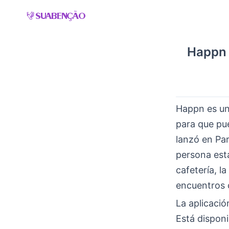
Skip
to
content
Happn 
Happn es un
para que pu
lanzó en Par
persona est
cafetería, l
encuentros c
La aplicaci
Está disponi