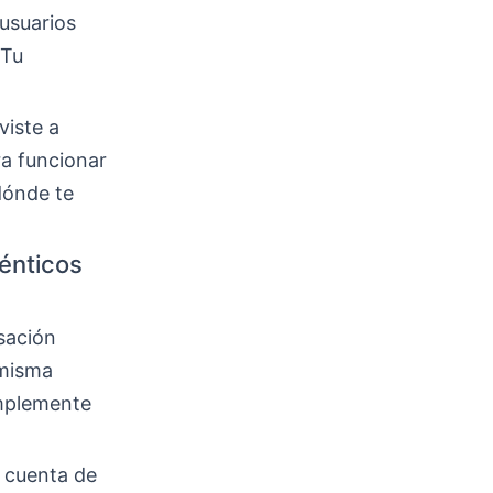
usuarios
 Tu
viste a
ra funcionar
dónde te
ténticos
sación
 misma
implemente
e cuenta de