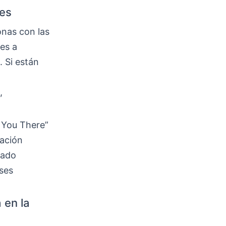
les
onas con las
ces a
 Si están
,
e You There”
cación
iado
eses
 en la