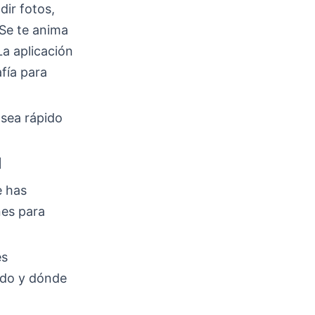
dir fotos,
 Se te anima
La aplicación
afía para
 sea rápido
l
e has
nes para
es
ándo y dónde