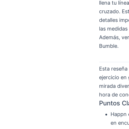
llena tu lín
cruzado. Est
detalles imp
las medidas 
Además, ve
Bumble.
Esta reseña 
ejercicio e
mirada dive
hora de con
Puntos Cl
Happn e
en encu