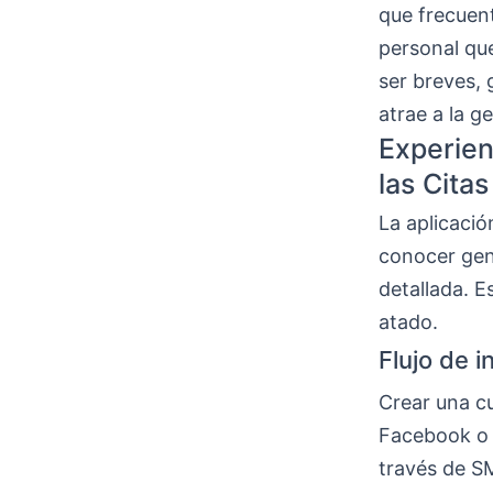
que frecuent
personal qu
ser breves, 
atrae a la g
Experien
las Citas
La aplicació
conocer gent
detallada. E
atado.
Flujo de i
Crear una cu
Facebook o A
través de S