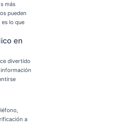
 Es más
tos pueden
 es lo que
dico en
ace divertido
a información
entirse
eléfono,
rificación a