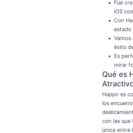
Fue cre
iOS com
Con Hap
estado 
Vamos a
éxito d
Es perf
mirar f
Qué es H
Atractiv
Happn es c
los encuentr
deslizamient
con las que
única entre 