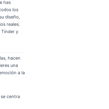
te has
todos los
su diseño,
os reales.
Tinder y
ías, hacen
ieres una
emoción a la
 se centra