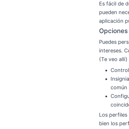
Es fácil de 
pueden nece
aplicación p
Opciones 
Puedes perso
intereses. C
(Te veo allí
Control
Insigni
común
Configu
coincid
Los perfiles
bien los per