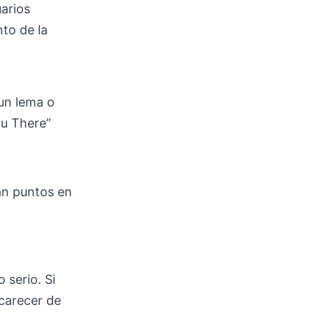
arios
to de la
 un lema o
ou There”
an puntos en
 serio. Si
 carecer de