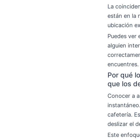
La coincide
están en la 
ubicación e
Puedes ver e
alguien inte
correctament
encuentres.
Por qué l
que los d
Conocer a a
instantáneo
cafetería. 
deslizar el d
Este enfoque