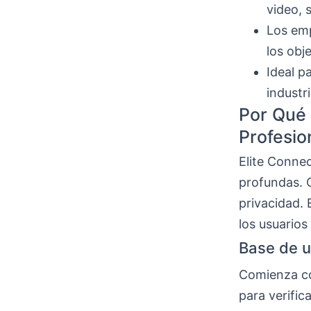
video, 
Los emp
los obje
Ideal p
industr
Por Qué 
Profesio
Elite Conne
profundas. 
privacidad. 
los usuarios
Base de u
Comienza con
para verific