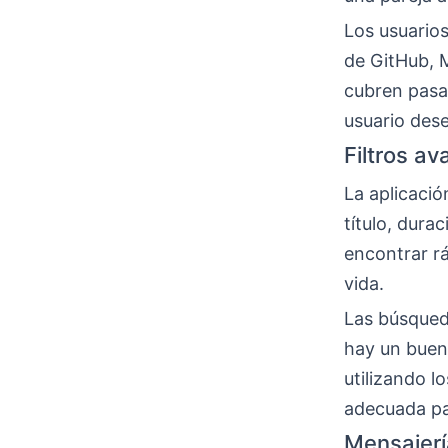
Los usuarios
de GitHub, 
cubren pasat
usuario dese
Filtros a
La aplicació
título, dura
encontrar r
vida.
Las búsqued
hay un buen
utilizando l
adecuada pa
Mensajerí