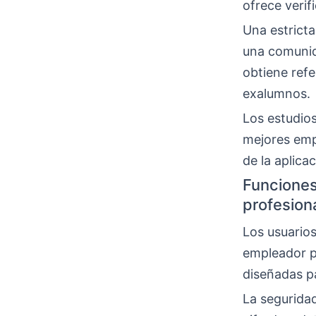
ofrece veri
Una estricta
una comunid
obtiene refe
exalumnos.
Los estudio
mejores emp
de la aplica
Funciones
profesion
Los usuario
empleador p
diseñadas pa
La seguridad