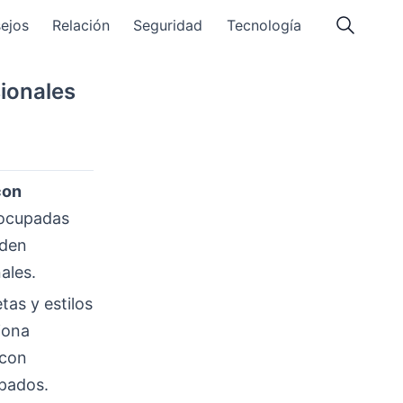
ejos
Relación
Seguridad
Tecnología
sionales
con
 ocupadas
eden
ales.
as y estilos
iona
 con
pados.