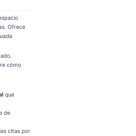
espacio
as. Ofrece
cuada
cado.
bre cómo
al
que
se de
as citas por