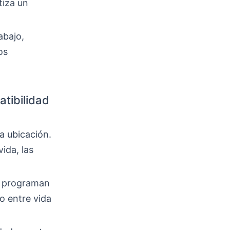
tiza un
abajo,
os
tibilidad
a ubicación.
vida, las
s, programan
o entre vida