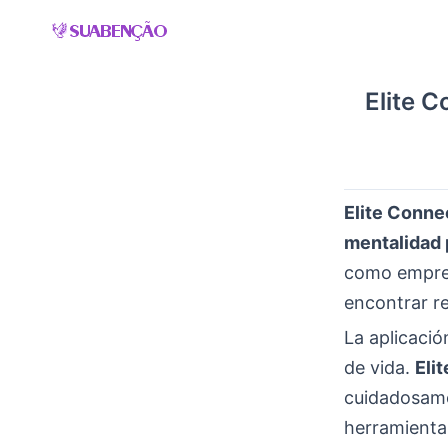
Skip
to
content
Elite C
Elite Conne
mentalidad 
como empren
encontrar re
La aplicaci
de vida.
Eli
cuidadosame
herramienta