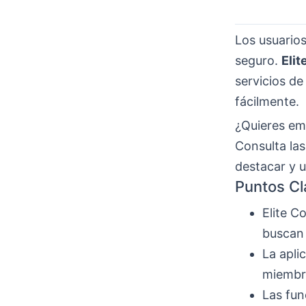
Los usuarios
seguro.
Eli
servicios de
fácilmente.
¿Quieres emp
Consulta la
destacar y u
Puntos Cl
Elite C
buscan 
La apli
miembr
Las fun