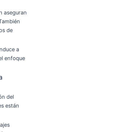
ón aseguran
 También
os de
onduce a
el enfoque
a
ón del
es están
ajes