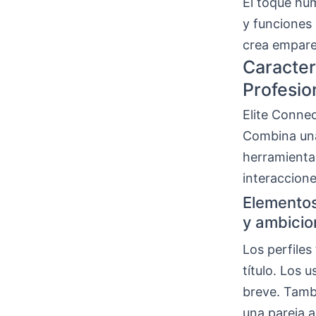
El toque hu
y funciones
crea empare
Caracter
Profesio
Elite Conne
Combina una
herramienta
interaccione
Elementos
y ambicio
Los perfiles
título. Los 
breve. Tamb
una pareja a