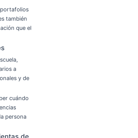
 portafolios
es también
lación que el
es
scuela,
arios a
onales y de
aber cuándo
encias
 la persona
mientas de