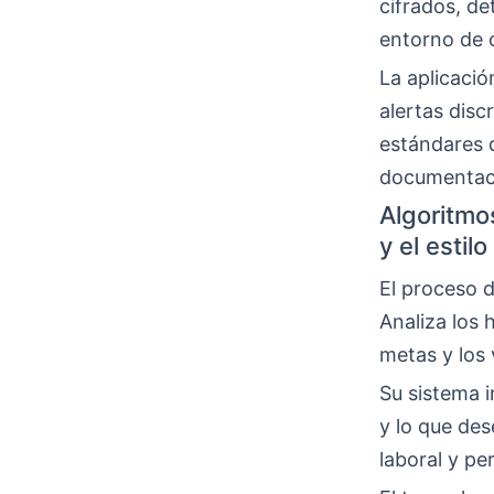
cifrados, d
entorno de c
La aplicació
alertas disc
estándares d
documentaci
Algoritmo
y el estil
El proceso 
Analiza los h
metas y los 
Su sistema 
y lo que des
laboral y pe