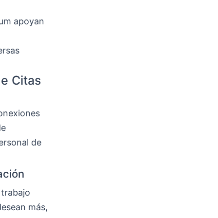
ium apoyan
ersas
e Citas
conexiones
de
personal de
ación
 trabajo
 desean más,