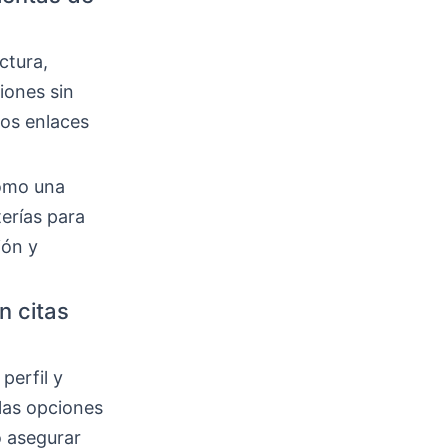
ctura,
iones sin
los enlaces
como una
erías para
ión y
n citas
perfil y
las opciones
o asegurar