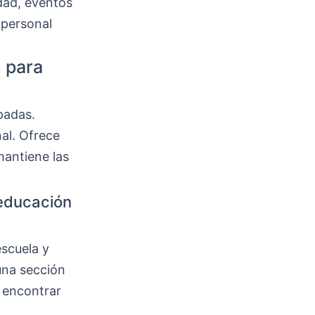
dad, eventos
 personal
s para
padas.
al. Ofrece
mantiene las
 educación
escuela y
una sección
 encontrar