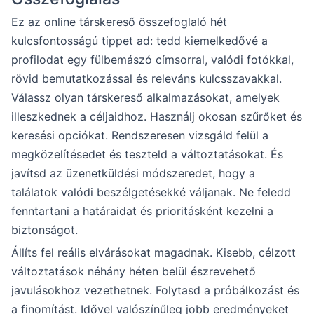
Ez az online társkereső összefoglaló hét
kulcsfontosságú tippet ad: tedd kiemelkedővé a
profilodat egy fülbemászó címsorral, valódi fotókkal,
rövid bemutatkozással és releváns kulcsszavakkal.
Válassz olyan társkereső alkalmazásokat, amelyek
illeszkednek a céljaidhoz. Használj okosan szűrőket és
keresési opciókat. Rendszeresen vizsgáld felül a
megközelítésedet és teszteld a változtatásokat. És
javítsd az üzenetküldési módszeredet, hogy a
találatok valódi beszélgetésekké váljanak. Ne feledd
fenntartani a határaidat és prioritásként kezelni a
biztonságot.
Állíts fel reális elvárásokat magadnak. Kisebb, célzott
változtatások néhány héten belül észrevehető
javulásokhoz vezethetnek. Folytasd a próbálkozást és
a finomítást. Idővel valószínűleg jobb eredményeket