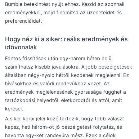
Bumble betekintést nyújt ehhez. Kezdd az azonnali
eredményekkel, majd finomítsd az üzeneteidet és
preferenciáidat.
Hogy néz ki a siker: reális eredmények és
idővonalak
Fontos frissítések után egy-három héten belül
számíthatsz kisebb javulásokra. A jobb beszélgetések
általában négy-nyolc héttől kezdenek megjelenni. Ez
hívásokhoz és valódi randevúkhoz vezet. Az
eredmények megjelenésének gyorsasága függhet a
tartózkodási helyedtől, életkorodtól és attól, amit
keresel.
A siker korai jelei közé tartozik, hogy több választ
kapsz, heti három-öt jó beszélgetést folytatsz, és
havonta egy-két randevúra mész. Ezek a célok