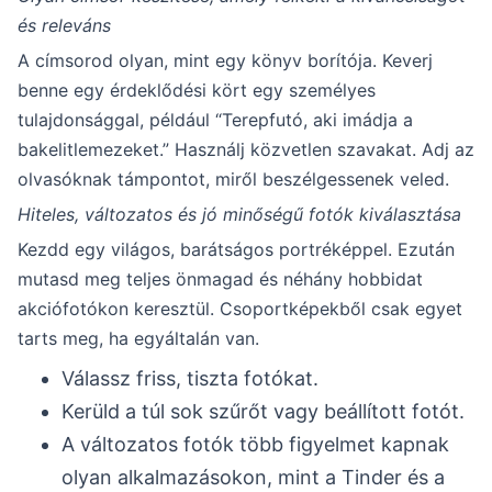
és releváns
A címsorod olyan, mint egy könyv borítója. Keverj
benne egy érdeklődési kört egy személyes
tulajdonsággal, például “Terepfutó, aki imádja a
bakelitlemezeket.” Használj közvetlen szavakat. Adj az
olvasóknak támpontot, miről beszélgessenek veled.
Hiteles, változatos és jó minőségű fotók kiválasztása
Kezdd egy világos, barátságos portréképpel. Ezután
mutasd meg teljes önmagad és néhány hobbidat
akciófotókon keresztül. Csoportképekből csak egyet
tarts meg, ha egyáltalán van.
Válassz friss, tiszta fotókat.
Kerüld a túl sok szűrőt vagy beállított fotót.
A változatos fotók több figyelmet kapnak
olyan alkalmazásokon, mint a Tinder és a