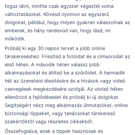
fogsz látni, mintha csak egyszer végeztél volna
változtatásokat. Kövesd nyomon az egyszerű
dolgokat, például, hogy milyen gyakran válaszolnak az
emberek, és hány randevúd van, hogy lásd, mi
működik.
Próbálj ki egy 30 napos tervet a jobb online
társkereséshez. Frissítsd a fotóidat és a címsorodat az
első héten. A második héten válassz jobb
alkalmazásokat és állítsd be a szűrőidet. A harmadik
hét az üzeneteid élesítésére és a hívások vagy videó
csevegések megkezdésére szolgál. Az utolsó héten
ellenőrizd a fejlődésedet és próbálj ki új dolgokat.
Segítségért nézz meg alkalmazás útmutatókat, online
biztonsági tippeket, vagy tanácsokat társkereső
szakértőktől vagy részletes cikkekből.
Összefoglalva, ezek a tippek hasznosak és