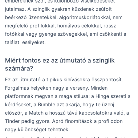
embereknek szól, és különböző viselkedéseket
jutalmaz. A szinglik gyakran küzdenek zsúfolt
beérkező üzenetekkel, algoritmuskorlátokkal, nem
megfelelő profilokkal, homályos célokkal, rossz
fotókkal vagy gyenge szövegekkel, ami csökkenti a
találati esélyeket.
Miért fontos ez az útmutató a szinglik
számára?
Ez az útmutató a tipikus kihívásokra összpontosít.
Forgalmas helyeken nagy a verseny. Minden
platformnak megvan a maga stílusa: a Hinge szereti a
kérdéseket, a Bumble azt akarja, hogy te üzenj
először, a Match a hosszú távú kapcsolatokra való, a
Tinder pedig gyors. Apró finomítások a profilodon
nagy különbséget tehetnek.