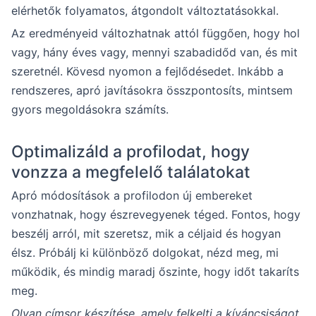
elérhetők folyamatos, átgondolt változtatásokkal.
Az eredményeid változhatnak attól függően, hogy hol
vagy, hány éves vagy, mennyi szabadidőd van, és mit
szeretnél. Kövesd nyomon a fejlődésedet. Inkább a
rendszeres, apró javításokra összpontosíts, mintsem
gyors megoldásokra számíts.
Optimalizáld a profilodat, hogy
vonzza a megfelelő találatokat
Apró módosítások a profilodon új embereket
vonzhatnak, hogy észrevegyenek téged. Fontos, hogy
beszélj arról, mit szeretsz, mik a céljaid és hogyan
élsz. Próbálj ki különböző dolgokat, nézd meg, mi
működik, és mindig maradj őszinte, hogy időt takaríts
meg.
Olyan címsor készítése, amely felkelti a kíváncsiságot