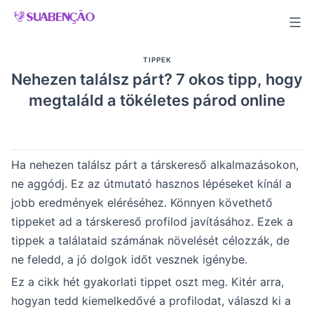
Skip
to
content
TIPPEK
Nehezen találsz párt? 7 okos tipp, hogy
megtaláld a tökéletes párod online
Ha nehezen találsz párt a társkereső alkalmazásokon,
ne aggódj. Ez az útmutató hasznos lépéseket kínál a
jobb eredmények eléréséhez. Könnyen követhető
tippeket ad a társkereső profilod javításához. Ezek a
tippek a találataid számának növelését célozzák, de
ne feledd, a jó dolgok időt vesznek igénybe.
Ez a cikk hét gyakorlati tippet oszt meg. Kitér arra,
hogyan tedd kiemelkedővé a profilodat, válaszd ki a