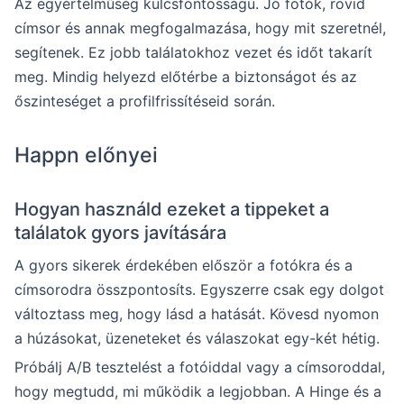
Az egyértelműség kulcsfontosságú. Jó fotók, rövid
címsor és annak megfogalmazása, hogy mit szeretnél,
segítenek. Ez jobb találatokhoz vezet és időt takarít
meg. Mindig helyezd előtérbe a biztonságot és az
őszinteséget a profilfrissítéseid során.
Happn előnyei
Hogyan használd ezeket a tippeket a
találatok gyors javítására
A gyors sikerek érdekében először a fotókra és a
címsorodra összpontosíts. Egyszerre csak egy dolgot
változtass meg, hogy lásd a hatását. Kövesd nyomon
a húzásokat, üzeneteket és válaszokat egy-két hétig.
Próbálj A/B tesztelést a fotóiddal vagy a címsoroddal,
hogy megtudd, mi működik a legjobban. A Hinge és a