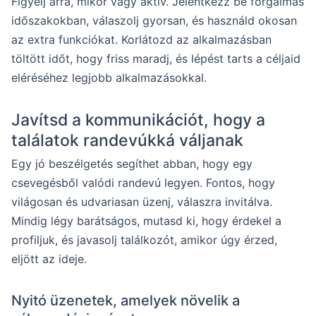
Figyelj arra, mikor vagy aktív. Jelentkezz be forgalmas
időszakokban, válaszolj gyorsan, és használd okosan
az extra funkciókat. Korlátozd az alkalmazásban
töltött időt, hogy friss maradj, és lépést tarts a céljaid
eléréséhez legjobb alkalmazásokkal.
Javítsd a kommunikációt, hogy a
találatok randevúkká váljanak
Egy jó beszélgetés segíthet abban, hogy egy
csevegésből valódi randevú legyen. Fontos, hogy
világosan és udvariasan üzenj, válaszra invitálva.
Mindig légy barátságos, mutasd ki, hogy érdekel a
profiljuk, és javasolj találkozót, amikor úgy érzed,
eljött az ideje.
Nyitó üzenetek, amelyek növelik a