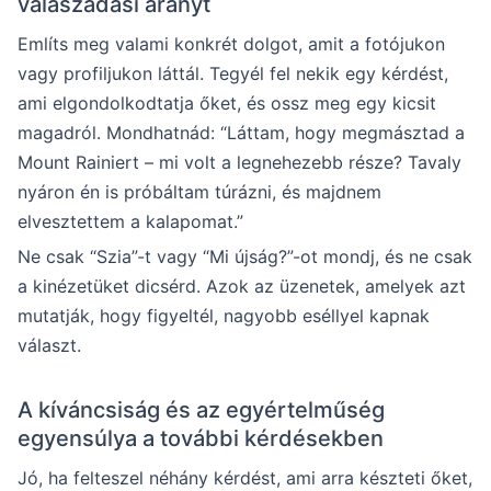
válaszadási arányt
Említs meg valami konkrét dolgot, amit a fotójukon
vagy profiljukon láttál. Tegyél fel nekik egy kérdést,
ami elgondolkodtatja őket, és ossz meg egy kicsit
magadról. Mondhatnád: “Láttam, hogy megmásztad a
Mount Rainiert – mi volt a legnehezebb része? Tavaly
nyáron én is próbáltam túrázni, és majdnem
elvesztettem a kalapomat.”
Ne csak “Szia”-t vagy “Mi újság?”-ot mondj, és ne csak
a kinézetüket dicsérd. Azok az üzenetek, amelyek azt
mutatják, hogy figyeltél, nagyobb eséllyel kapnak
választ.
A kíváncsiság és az egyértelműség
egyensúlya a további kérdésekben
Jó, ha felteszel néhány kérdést, ami arra készteti őket,