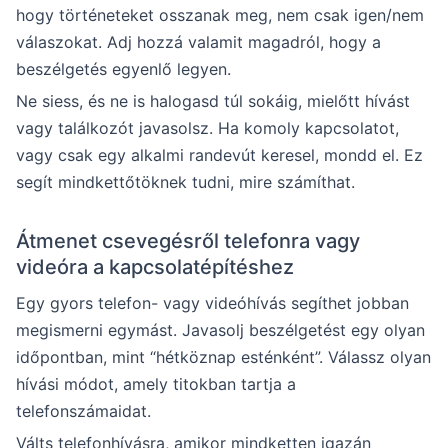
hogy történeteket osszanak meg, nem csak igen/nem
válaszokat. Adj hozzá valamit magadról, hogy a
beszélgetés egyenlő legyen.
Ne siess, és ne is halogasd túl sokáig, mielőtt hívást
vagy találkozót javasolsz. Ha komoly kapcsolatot,
vagy csak egy alkalmi randevút keresel, mondd el. Ez
segít mindkettőtöknek tudni, mire számíthat.
Átmenet csevegésről telefonra vagy
videóra a kapcsolatépítéshez
Egy gyors telefon- vagy videóhívás segíthet jobban
megismerni egymást. Javasolj beszélgetést egy olyan
időpontban, mint “hétköznap esténként”. Válassz olyan
hívási módot, amely titokban tartja a
telefonszámaidat.
Válts telefonhívásra, amikor mindketten igazán