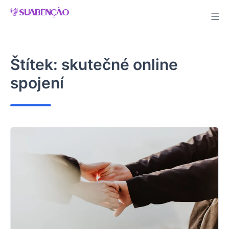
Skip
to
content
Štítek:
skutečné online
spojení