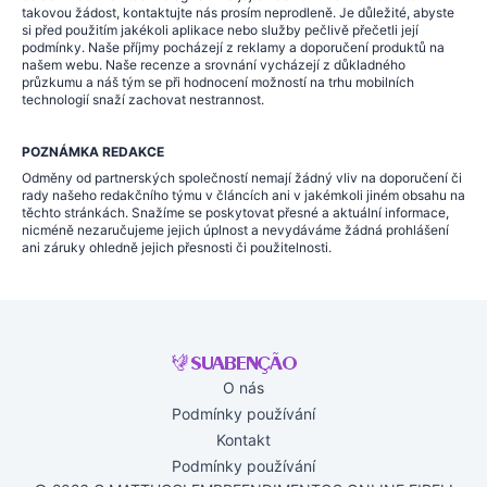
takovou žádost, kontaktujte nás prosím neprodleně. Je důležité, abyste
si před použitím jakékoli aplikace nebo služby pečlivě přečetli její
podmínky. Naše příjmy pocházejí z reklamy a doporučení produktů na
našem webu. Naše recenze a srovnání vycházejí z důkladného
průzkumu a náš tým se při hodnocení možností na trhu mobilních
technologií snaží zachovat nestrannost.
POZNÁMKA REDAKCE
Odměny od partnerských společností nemají žádný vliv na doporučení či
rady našeho redakčního týmu v článcích ani v jakémkoli jiném obsahu na
těchto stránkách. Snažíme se poskytovat přesné a aktuální informace,
nicméně nezaručujeme jejich úplnost a nevydáváme žádná prohlášení
ani záruky ohledně jejich přesnosti či použitelnosti.
O nás
Podmínky používání
Kontakt
Podmínky používání