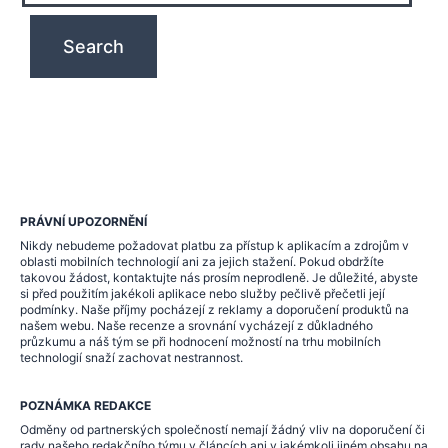
PRÁVNÍ UPOZORNĚNÍ
Nikdy nebudeme požadovat platbu za přístup k aplikacím a zdrojům v
oblasti mobilních technologií ani za jejich stažení. Pokud obdržíte
takovou žádost, kontaktujte nás prosím neprodleně. Je důležité, abyste
si před použitím jakékoli aplikace nebo služby pečlivě přečetli její
podmínky. Naše příjmy pocházejí z reklamy a doporučení produktů na
našem webu. Naše recenze a srovnání vycházejí z důkladného
průzkumu a náš tým se při hodnocení možností na trhu mobilních
technologií snaží zachovat nestrannost.
POZNÁMKA REDAKCE
Odměny od partnerských společností nemají žádný vliv na doporučení či
rady našeho redakčního týmu v článcích ani v jakémkoli jiném obsahu na