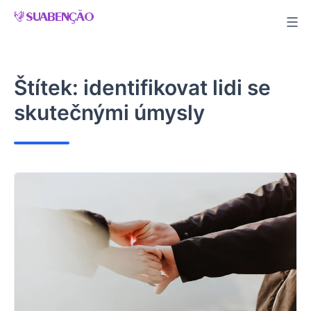
Skip
to
content
Štítek:
identifikovat lidi se
skutečnými úmysly