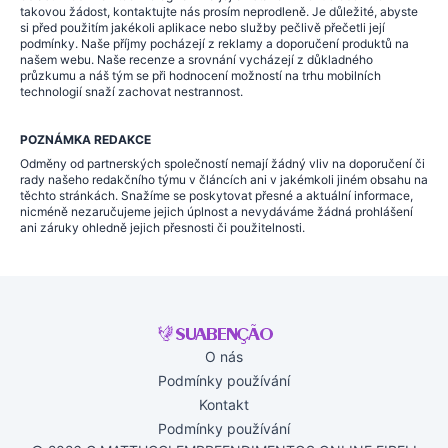
takovou žádost, kontaktujte nás prosím neprodleně. Je důležité, abyste
si před použitím jakékoli aplikace nebo služby pečlivě přečetli její
podmínky. Naše příjmy pocházejí z reklamy a doporučení produktů na
našem webu. Naše recenze a srovnání vycházejí z důkladného
průzkumu a náš tým se při hodnocení možností na trhu mobilních
technologií snaží zachovat nestrannost.
POZNÁMKA REDAKCE
Odměny od partnerských společností nemají žádný vliv na doporučení či
rady našeho redakčního týmu v článcích ani v jakémkoli jiném obsahu na
těchto stránkách. Snažíme se poskytovat přesné a aktuální informace,
nicméně nezaručujeme jejich úplnost a nevydáváme žádná prohlášení
ani záruky ohledně jejich přesnosti či použitelnosti.
O nás
Podmínky používání
Kontakt
Podmínky používání