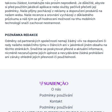
takovou žádost, kontaktujte nás prosím neprodleně. Je důležité, abyste
si před použitím jakékoli aplikace nebo služby pečlivě přečetli její
podmínky. Naše příjmy pocházejí z reklamy a doporučení produktů na
našem webu. Naše recenze a srovnání vycházejí z důkladného
průzkumu a náš tým se při hodnocení možností na trhu mobilních
technologií snaží zachovat nestrannost.
POZNÁMKA REDAKCE
Odměny od partnerských společností nemají žádný vliv na doporučení či
rady našeho redakčního týmu v článcích ani v jakémkoli jiném obsahu na
těchto stránkách. Snažíme se poskytovat přesné a aktuální informace,
nicméně nezaručujeme jejich úplnost a nevydáváme žádná prohlášení
ani záruky ohledně jejich přesnosti či použitelnosti.
O nás
Podmínky používání
Kontakt
Podmínky používání