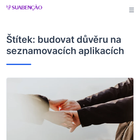
Skip
to
content
Štítek:
budovat důvěru na
seznamovacích aplikacích