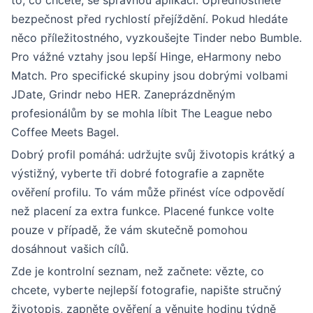
to, co chcete, se správnou aplikací. Upřednostněte
bezpečnost před rychlostí přejíždění. Pokud hledáte
něco příležitostného, vyzkoušejte Tinder nebo Bumble.
Pro vážné vztahy jsou lepší Hinge, eHarmony nebo
Match. Pro specifické skupiny jsou dobrými volbami
JDate, Grindr nebo HER. Zaneprázdněným
profesionálům by se mohla líbit The League nebo
Coffee Meets Bagel.
Dobrý profil pomáhá: udržujte svůj životopis krátký a
výstižný, vyberte tři dobré fotografie a zapněte
ověření profilu. To vám může přinést více odpovědí
než placení za extra funkce. Placené funkce volte
pouze v případě, že vám skutečně pomohou
dosáhnout vašich cílů.
Zde je kontrolní seznam, než začnete: vězte, co
chcete, vyberte nejlepší fotografie, napište stručný
životopis, zapněte ověření a věnujte hodinu týdně