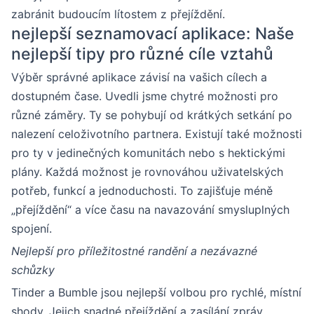
zabránit budoucím lítostem z přejíždění.
nejlepší seznamovací aplikace: Naše
nejlepší tipy pro různé cíle vztahů
Výběr správné aplikace závisí na vašich cílech a
dostupném čase. Uvedli jsme chytré možnosti pro
různé záměry. Ty se pohybují od krátkých setkání po
nalezení celoživotního partnera. Existují také možnosti
pro ty v jedinečných komunitách nebo s hektickými
plány. Každá možnost je rovnováhou uživatelských
potřeb, funkcí a jednoduchosti. To zajišťuje méně
„přejíždění“ a více času na navazování smysluplných
spojení.
Nejlepší pro příležitostné randění a nezávazné
schůzky
Tinder a Bumble jsou nejlepší volbou pro rychlé, místní
shody. Jejich snadné přejíždění a zasílání zpráv