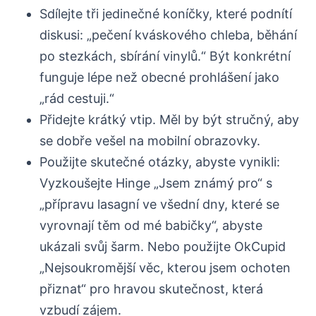
Sdílejte tři jedinečné koníčky, které podnítí
diskusi: „pečení kváskového chleba, běhání
po stezkách, sbírání vinylů.“ Být konkrétní
funguje lépe než obecné prohlášení jako
„rád cestuji.“
Přidejte krátký vtip. Měl by být stručný, aby
se dobře vešel na mobilní obrazovky.
Použijte skutečné otázky, abyste vynikli:
Vyzkoušejte Hinge „Jsem známý pro“ s
„přípravu lasagní ve všední dny, které se
vyrovnají těm od mé babičky“, abyste
ukázali svůj šarm. Nebo použijte OkCupid
„Nejsoukromější věc, kterou jsem ochoten
přiznat“ pro hravou skutečnost, která
vzbudí zájem.