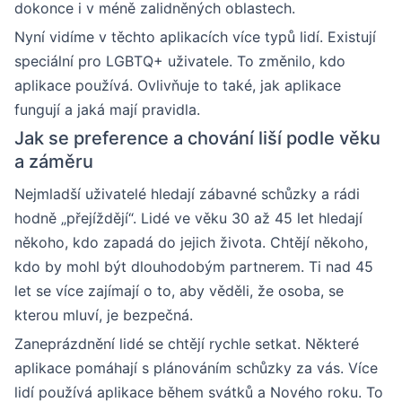
dokonce i v méně zalidněných oblastech.
Nyní vidíme v těchto aplikacích více typů lidí. Existují
speciální pro LGBTQ+ uživatele. To změnilo, kdo
aplikace používá. Ovlivňuje to také, jak aplikace
fungují a jaká mají pravidla.
Jak se preference a chování liší podle věku
a záměru
Nejmladší uživatelé hledají zábavné schůzky a rádi
hodně „přejíždějí“. Lidé ve věku 30 až 45 let hledají
někoho, kdo zapadá do jejich života. Chtějí někoho,
kdo by mohl být dlouhodobým partnerem. Ti nad 45
let se více zajímají o to, aby věděli, že osoba, se
kterou mluví, je bezpečná.
Zaneprázdnění lidé se chtějí rychle setkat. Některé
aplikace pomáhají s plánováním schůzky za vás. Více
lidí používá aplikace během svátků a Nového roku. To