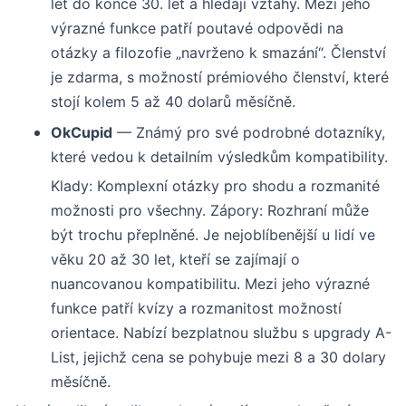
let do konce 30. let a hledají vztahy. Mezi jeho
výrazné funkce patří poutavé odpovědi na
otázky a filozofie „navrženo k smazání“. Členství
je zdarma, s možností prémiového členství, které
stojí kolem 5 až 40 dolarů měsíčně.
OkCupid
— Známý pro své podrobné dotazníky,
které vedou k detailním výsledkům kompatibility.
Klady: Komplexní otázky pro shodu a rozmanité
možnosti pro všechny. Zápory: Rozhraní může
být trochu přeplněné. Je nejoblíbenější u lidí ve
věku 20 až 30 let, kteří se zajímají o
nuancovanou kompatibilitu. Mezi jeho výrazné
funkce patří kvízy a rozmanitost možností
orientace. Nabízí bezplatnou službu s upgrady A-
List, jejichž cena se pohybuje mezi 8 a 30 dolary
měsíčně.