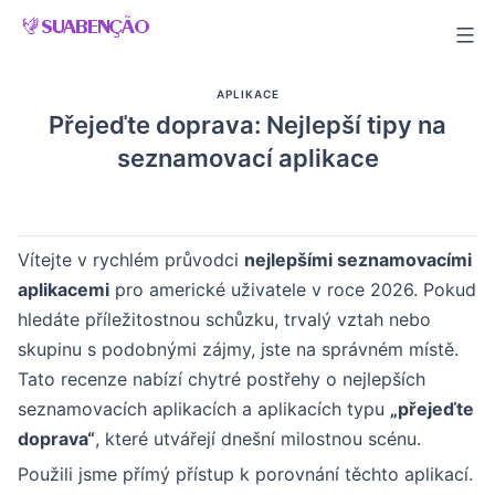
Skip
to
content
APLIKACE
Přejeďte doprava: Nejlepší tipy na
seznamovací aplikace
Vítejte v rychlém průvodci
nejlepšími seznamovacími
aplikacemi
pro americké uživatele v roce 2026. Pokud
hledáte příležitostnou schůzku, trvalý vztah nebo
skupinu s podobnými zájmy, jste na správném místě.
Tato recenze nabízí chytré postřehy o nejlepších
seznamovacích aplikacích a aplikacích typu
„přejeďte
doprava“
, které utvářejí dnešní milostnou scénu.
Použili jsme přímý přístup k porovnání těchto aplikací.