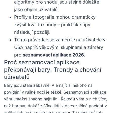
algoritmy pro shodu jsou stejně důležité
jako objem uživatelů.
Profily a fotografie mohou dramaticky
zvýšit kvalitu shody – praktické tipy
následují později.
Tento průvodce se zaměřuje na uživatele v
USA napříč věkovými skupinami a záměry
pro
seznamovací aplikace 2026
.
Proč seznamovací aplikace
překonávají bary: Trendy a chování
uživatelů
Bary jsou stále zábavné. Ale najít si někoho na
povídání v rušné noci je těžké. Seznamovací aplikace
vám umožní snadno najít lidi. Řeknou vám o nich více,
než barman dokáže. Více lidí si dnes začíná povídat v
aplikacích než v místech jako bary. To mění způsob,