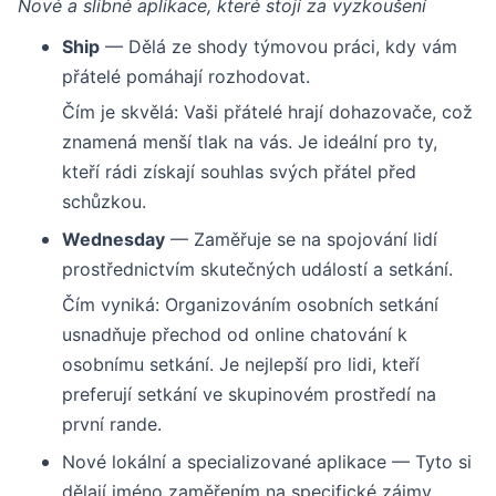
Nové a slibné aplikace, které stojí za vyzkoušení
Ship
— Dělá ze shody týmovou práci, kdy vám
přátelé pomáhají rozhodovat.
Čím je skvělá: Vaši přátelé hrají dohazovače, což
znamená menší tlak na vás. Je ideální pro ty,
kteří rádi získají souhlas svých přátel před
schůzkou.
Wednesday
— Zaměřuje se na spojování lidí
prostřednictvím skutečných událostí a setkání.
Čím vyniká: Organizováním osobních setkání
usnadňuje přechod od online chatování k
osobnímu setkání. Je nejlepší pro lidi, kteří
preferují setkání ve skupinovém prostředí na
první rande.
Nové lokální a specializované aplikace — Tyto si
dělají jméno zaměřením na specifické zájmy,