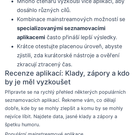
Mnoho čtenářů vyzkouší více aplikací, aby
dosáhlo různých cílů.
Kombinace mainstreamových možností se
specializovanými seznamovacími
aplikacemi
často přináší lepší výsledky.
Krátce otestujte placenou úroveň, abyste
zjistili, zda kurátorské nástroje a ověření
zkracují ztracený čas.
Recenze aplikací: Klady, zápory a kdo
by je měl vyzkoušet
Připravte se na rychlý přehled některých populárních
seznamovacích aplikací. Řekneme vám, co dělají
dobře, kde by se mohly zlepšit a komu by se mohly
nejvíce líbit. Najdete data, jasné klady a zápory a
špetku humoru.
Populární mainstreamové aplikace