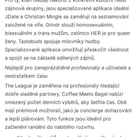
Pro ty, kteří hledají někoho z konkrétní kulturní nebo
zájmové skupiny, jsou specializované aplikace ideální.
JDate a Christian Mingle se zaměřují na seznamování
založené na víře. Grindr slouží homosexuálním,
bisexuálním a trans mužům, zatímco HER je pro queer
ženy. Tastebuds spojuje milovníky hudby.
Specializované aplikace umožňují přeskočit všednost
a spojit se na základě sdílených zájmů.
Nejlepší pro zaneprázdněné profesionály a uživatele s
nedostatkem času
The League je zaměřena na profesionály hledající
dobře sladěné partnery. Coffee Meets Bagel nabízí
omezený počet denních výběrů, aby šetřila čas. Obě
mají prémiové možnosti, jako je concierge dohazování
a lepší plánování. Tyto funkce jsou ideální pro
začlenění randění do nabitého rozvrhu.