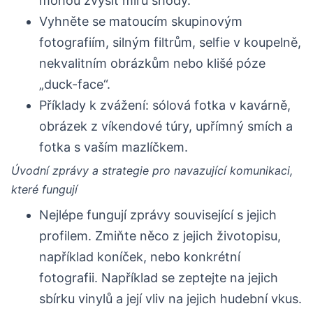
mohou zvýšit míru shody.
Vyhněte se matoucím skupinovým
fotografiím, silným filtrům, selfie v koupelně,
nekvalitním obrázkům nebo klišé póze
„duck-face“.
Příklady k zvážení: sólová fotka v kavárně,
obrázek z víkendové túry, upřímný smích a
fotka s vaším mazlíčkem.
Úvodní zprávy a strategie pro navazující komunikaci,
které fungují
Nejlépe fungují zprávy související s jejich
profilem. Zmiňte něco z jejich životopisu,
například koníček, nebo konkrétní
fotografii. Například se zeptejte na jejich
sbírku vinylů a její vliv na jejich hudební vkus.