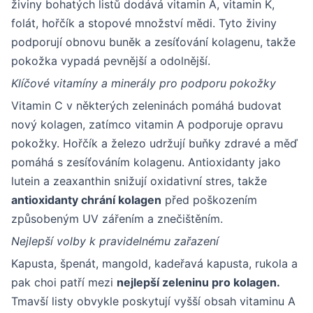
živiny bohatých listů dodává vitamin A, vitamin K,
folát, hořčík a stopové množství mědi. Tyto živiny
podporují obnovu buněk a zesíťování kolagenu, takže
pokožka vypadá pevnější a odolnější.
Klíčové vitamíny a minerály pro podporu pokožky
Vitamin C v některých zeleninách pomáhá budovat
nový kolagen, zatímco vitamin A podporuje opravu
pokožky. Hořčík a železo udržují buňky zdravé a měď
pomáhá s zesíťováním kolagenu. Antioxidanty jako
lutein a zeaxanthin snižují oxidativní stres, takže
antioxidanty chrání kolagen
před poškozením
způsobeným UV zářením a znečištěním.
Nejlepší volby k pravidelnému zařazení
Kapusta, špenát, mangold, kadeřavá kapusta, rukola a
pak choi patří mezi
nejlepší zeleninu pro kolagen.
Tmavší listy obvykle poskytují vyšší obsah vitaminu A