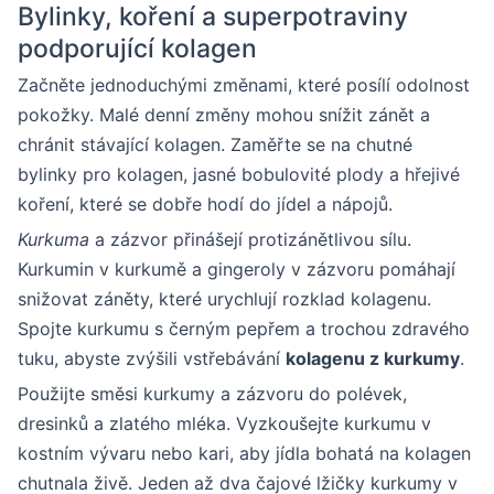
Bylinky, koření a superpotraviny
podporující kolagen
Začněte jednoduchými změnami, které posílí odolnost
pokožky. Malé denní změny mohou snížit zánět a
chránit stávající kolagen. Zaměřte se na chutné
bylinky pro kolagen, jasné bobulovité plody a hřejivé
koření, které se dobře hodí do jídel a nápojů.
Kurkuma
a zázvor přinášejí protizánětlivou sílu.
Kurkumin v kurkumě a gingeroly v zázvoru pomáhají
snižovat záněty, které urychlují rozklad kolagenu.
Spojte kurkumu s černým pepřem a trochou zdravého
tuku, abyste zvýšili vstřebávání
kolagenu z kurkumy
.
Použijte směsi kurkumy a zázvoru do polévek,
dresinků a zlatého mléka. Vyzkoušejte kurkumu v
kostním vývaru nebo kari, aby jídla bohatá na kolagen
chutnala živě. Jeden až dva čajové lžičky kurkumy v