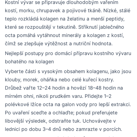
Kostní vývar se připravuje dlouhodobým vařením
kostí, morku, chrupavek a pojivové tkáně. Nízké, stálé
teplo rozkládá kolagen na želatinu a menší peptidy,
které se rozpouštějí v tekutině. Stříknutí jablečného
octa pomáhá vytáhnout minerály a kolagen z kostí,
čímž se zlepšuje výtěžnost a nutriční hodnota.
Nejlepší postupy pro domácí přípravu kostního vývaru
bohatého na kolagen
Vyberte části s vysokým obsahem kolagenu, jako jsou
klouby, morek, oháňka nebo celé kuřecí kostry.
Drůbež vařte 12–24 hodin a hovězí 18–48 hodin na
mírném ohni, nikoli prudkém varu. Přidejte 1–2
polévkové lžíce octa na galon vody pro lepší extrakci.
Po uvaření sceďte a ochlaďte; pokud preferujete
libovější výsledek, odstraňte tuk. Uchovávejte v
lednici po dobu 3–4 dnů nebo zamrazte v porcích.