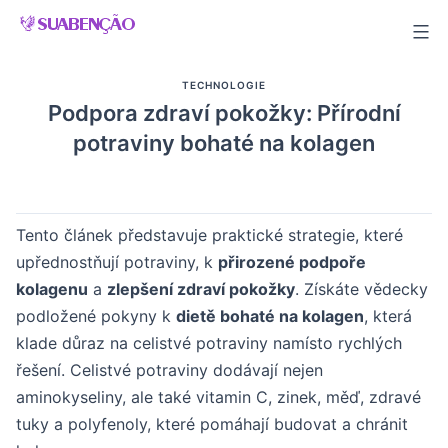
Skip
to
content
TECHNOLOGIE
Podpora zdraví pokožky: Přírodní
potraviny bohaté na kolagen
Tento článek představuje praktické strategie, které
upřednostňují potraviny, k
přirozené podpoře
kolagenu
a
zlepšení zdraví pokožky
. Získáte vědecky
podložené pokyny k
dietě bohaté na kolagen
, která
klade důraz na celistvé potraviny namísto rychlých
řešení. Celistvé potraviny dodávají nejen
aminokyseliny, ale také vitamin C, zinek, měď, zdravé
tuky a polyfenoly, které pomáhají budovat a chránit