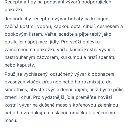
Recepty a tipy na podávání vývarů podporujících
pokožku
Jednoduchý recept na vývar bohatý na kolagen
začíná kostmi, vodou, kapkou octa, cibulí, česnekem a
bobkovým listem. Vařte, sceďte a pijte teplý jako
posilující nápoj mezi jídly. Pro svěží polévku
zaměřenou na pokožku vařte kuřecí kostní vývar s
nastrouhaným zázvorem, kurkumou a hrstí špenátu
nebo kapusty.
Použijte vychlazený, odtučněný vývar k obohacení
ovesných vloček přes noc nebo ho rozmixujte do
smoothies, abyste zvýšili denní příjem, aniž byste příliš
změnili chuť. Pro vydatnější jídla přeměňte hovězí
kostní vývar na dušené maso s kořenovou zeleninou
nebo ho zredukujte na slanou omáčku k pečenému
masu.