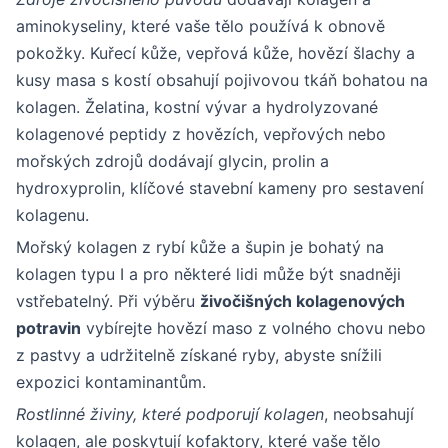
aminokyseliny, které vaše tělo používá k obnově
pokožky. Kuřecí kůže, vepřová kůže, hovězí šlachy a
kusy masa s kostí obsahují pojivovou tkáň bohatou na
kolagen. Želatina, kostní vývar a hydrolyzované
kolagenové peptidy z hovězích, vepřových nebo
mořských zdrojů dodávají glycin, prolin a
hydroxyprolin, klíčové stavební kameny pro sestavení
kolagenu.
Mořský kolagen z rybí kůže a šupin je bohatý na
kolagen typu I a pro některé lidi může být snadněji
vstřebatelný. Při výběru
živočišných kolagenových
potravin
vybírejte hovězí maso z volného chovu nebo
z pastvy a udržitelně získané ryby, abyste snížili
expozici kontaminantům.
Rostlinné živiny, které podporují kolagen
, neobsahují
kolagen, ale poskytují kofaktory, které vaše tělo