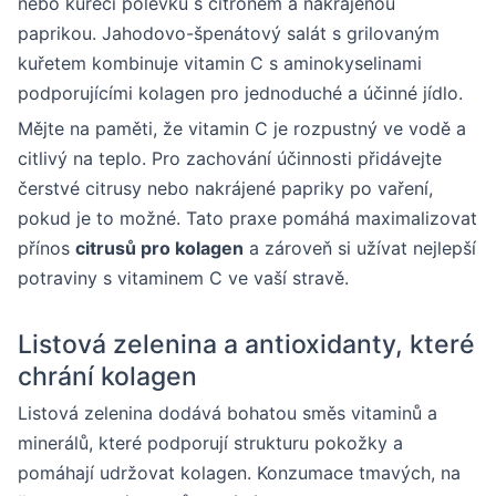
nebo kuřecí polévku s citronem a nakrájenou
paprikou. Jahodovo-špenátový salát s grilovaným
kuřetem kombinuje vitamin C s aminokyselinami
podporujícími kolagen pro jednoduché a účinné jídlo.
Mějte na paměti, že vitamin C je rozpustný ve vodě a
citlivý na teplo. Pro zachování účinnosti přidávejte
čerstvé citrusy nebo nakrájené papriky po vaření,
pokud je to možné. Tato praxe pomáhá maximalizovat
přínos
citrusů pro kolagen
a zároveň si užívat nejlepší
potraviny s vitaminem C ve vaší stravě.
Listová zelenina a antioxidanty, které
chrání kolagen
Listová zelenina dodává bohatou směs vitaminů a
minerálů, které podporují strukturu pokožky a
pomáhají udržovat kolagen. Konzumace tmavých, na