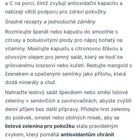
a C na porci, čímž zvyšují antioxidační kapacitu a
nabízejí větší podporu pro zdraví pokožky.
Snadné recepty a jednoduché záměny
Rozmixujte špenát nebo kapustu do smoothie s
citrusy a bobulovitými plody pro nápoj bohatý na
vitamíny. Masírujte kapustu s citronovou šťávou a
olivovým olejem pro jemný salát, který se hodí ke
grilovanému lososovi nebo kuřeti. Restujte mangold s
česnekem a opečenými semínky jako přílohu, která
dodá minerály a chuť.
Nahraďte ledový salát špenátem nebo směsí listové
zeleniny v sendvičích a zavinovačkách, abyste zvýšili
denní příjem bez další přípravy. Přidejte hrst zeleniny
do polévek, omelet nebo obilných misek, aby se
listová zelenina pro pokožku
stala pravidelným
zvykem, který pomáhá
antioxidantům chránit