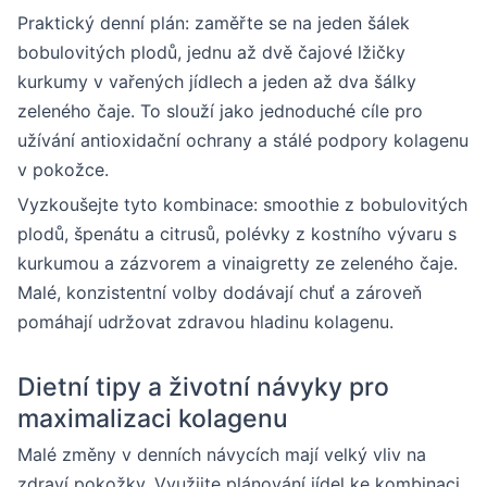
Praktický denní plán: zaměřte se na jeden šálek
bobulovitých plodů, jednu až dvě čajové lžičky
kurkumy v vařených jídlech a jeden až dva šálky
zeleného čaje. To slouží jako jednoduché cíle pro
užívání antioxidační ochrany a stálé podpory kolagenu
v pokožce.
Vyzkoušejte tyto kombinace: smoothie z bobulovitých
plodů, špenátu a citrusů, polévky z kostního vývaru s
kurkumou a zázvorem a vinaigretty ze zeleného čaje.
Malé, konzistentní volby dodávají chuť a zároveň
pomáhají udržovat zdravou hladinu kolagenu.
Dietní tipy a životní návyky pro
maximalizaci kolagenu
Malé změny v denních návycích mají velký vliv na
zdraví pokožky. Využijte plánování jídel ke kombinaci