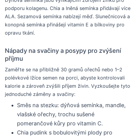
Dýňová semínka jsou vynikajícím zdrojem zinku pro
podporu kolagenu. Chia a lněná semínka přidávají více
ALA. Sezamová semínka nabízejí měď. Slunečnicová a
konopná semínka přinášejí vitamin E a bílkoviny pro
opravu tkání.
Nápady na svačiny a posypy pro zvýšení
příjmu
Zaměřte se na přibližně 30 gramů ořechů nebo 1–2
polévkové lžíce semen na porci, abyste kontrolovali
kalorie a zároveň zvýšili příjem živin. Vyzkoušejte tyto
jednoduché záměny a svačiny:
Směs na stezku: dýňová semínka, mandle,
vlašské ořechy, trochu sušené
pomerančové kůry pro vitamin C.
Chia pudink s bobulovitými plody pro