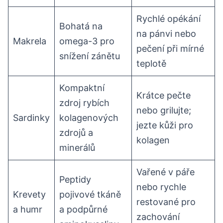
Rychlé opékání
Bohatá na
na pánvi nebo
Makrela
omega-3 pro
pečení při mírné
snížení zánětu
teplotě
Kompaktní
Krátce pečte
zdroj rybích
nebo grilujte;
Sardinky
kolagenových
jezte kůži pro
zdrojů a
kolagen
minerálů
Vařené v páře
Peptidy
nebo rychle
Krevety
pojivové tkáně
restované pro
a humr
a podpůrné
zachování