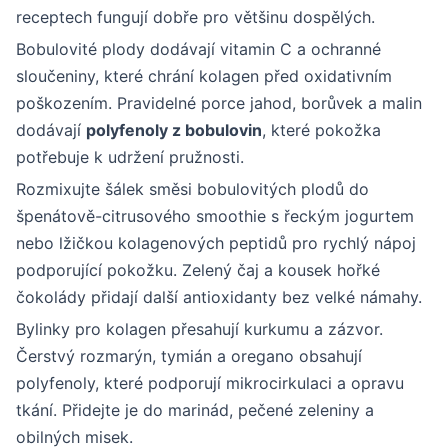
receptech fungují dobře pro většinu dospělých.
Bobulovité plody dodávají vitamin C a ochranné
sloučeniny, které chrání kolagen před oxidativním
poškozením. Pravidelné porce jahod, borůvek a malin
dodávají
polyfenoly z bobulovin
, které pokožka
potřebuje k udržení pružnosti.
Rozmixujte šálek směsi bobulovitých plodů do
špenátově-citrusového smoothie s řeckým jogurtem
nebo lžičkou kolagenových peptidů pro rychlý nápoj
podporující pokožku. Zelený čaj a kousek hořké
čokolády přidají další antioxidanty bez velké námahy.
Bylinky pro kolagen přesahují kurkumu a zázvor.
Čerstvý rozmarýn, tymián a oregano obsahují
polyfenoly, které podporují mikrocirkulaci a opravu
tkání. Přidejte je do marinád, pečené zeleniny a
obilných misek.