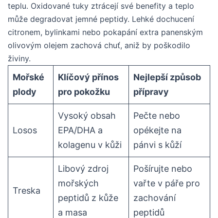
teplu. Oxidované tuky ztrácejí své benefity a teplo
může degradovat jemné peptidy. Lehké dochucení
citronem, bylinkami nebo pokapání extra panenským
olivovým olejem zachová chuť, aniž by poškodilo
živiny.
Mořské
Klíčový přínos
Nejlepší způsob
plody
pro pokožku
přípravy
Vysoký obsah
Pečte nebo
Losos
EPA/DHA a
opékejte na
kolagenu v kůži
pánvi s kůží
Libový zdroj
Pošírujte nebo
mořských
vařte v páře pro
Treska
peptidů z kůže
zachování
a masa
peptidů