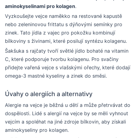
aminokyselinami pro kolagen
.
Vyzkoušejte vejce naměkko na restované kapustě
nebo zeleninovou frittatu s dýňovými semínky pro
zinek. Tato jídla z vajec pro pokožku kombinují
bílkoviny s živinami, které posilují syntézu kolagenu.
Šakšuka s rajčaty tvoří světlé jídlo bohaté na vitamin
C, které podporuje tvorbu kolagenu. Pro svačiny
přidejte vařená vejce s vlašskými ořechy, které dodají
omega-3 mastné kyseliny a zinek do směsi.
Úvahy o alergiích a alternativy
Alergie na vejce je běžná u dětí a může přetrvávat do
dospělosti. Lidé s alergií na vejce by se měli vyhnout
vejcím a spoléhat na jiné zdroje bílkovin, aby získali
aminokyseliny pro kolagen.