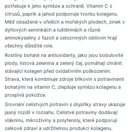
potřebuje k jeho syntéze a ochraně. Vitamin C z
citrusů, paprik a jahod podporuje tvorbu kolagenu.
Měď obsažená v ořeších a mořských plodech, zinek v
dýňových semínkách a luštěninách a různé
aminokyseliny z fazolí a celozrnných obilovin hrají
všechny důležité role.
Rostliny bohaté na antioxidanty, jako jsou bobulovité
plody, listová zelenina a zelený čaj, pomáhají chránit
stávající kolagen před oxidativním poškozením.
Strava, která kombinuje zdroje bílkovin s potravinami
bohatými na vitamin C, zlepšuje syntézu kolagenu a
prospívá pokožce.
Srovnání celistvých potravin s doplňky stravy
ukazuje
jasný rozdíl v rozsahu. Celistvé potraviny dodávají
vlákninu, mikroživiny a polyfenoly, které podporují
celkové zdraví a udržitelnou produkci kolagenu.