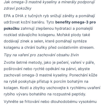
Jak omega-3 mastné kyseliny a minerály podporují
zdraví pokožky
EPA a DHA z tučných ryb snižují záněty a pomáhají
udržovat kožní bariéru. Tyto
benefity omega-3 pro
pokožku
zahrnují zlepšenou hydrataci a pomalejší
rozklad stávajícího kolagenu. Mořské plody také
dodávají zinek a selen, které pomáhají syntéze
kolagenu a chrání buňky před oxidativním stresem.
Tipy na vaření pro zachování obsahu živin
Zvolte šetrné metody, jako je pečení, vaření v páře,
pošírování nebo rychlé opékání na pánvi, abyste
zachovali omega-3 mastné kyseliny. Ponechání kůže
na rybě poskytuje přístup k porcím bohatým na
kolagen. Kosti a zbytky uschovejte k rychlému uvaření
rybího vývaru bohatého na rozpustné peptidy.
Vyhněte se fritování nebo dlouhodobému vysokému