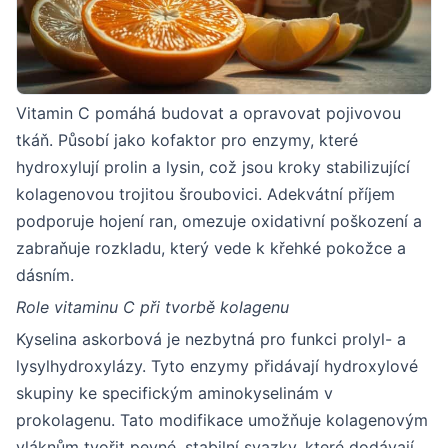
Vitamin C pomáhá budovat a opravovat pojivovou
tkáň. Působí jako kofaktor pro enzymy, které
hydroxylují prolin a lysin, což jsou kroky stabilizující
kolagenovou trojitou šroubovici. Adekvátní příjem
podporuje hojení ran, omezuje oxidativní poškození a
zabraňuje rozkladu, který vede k křehké pokožce a
dásním.
Role vitaminu C při tvorbě kolagenu
Kyselina askorbová je nezbytná pro funkci prolyl- a
lysylhydroxylázy. Tyto enzymy přidávají hydroxylové
skupiny ke specifickým aminokyselinám v
prokolagenu. Tato modifikace umožňuje kolagenovým
vláknům tvořit pevné, stabilní svazky, které dodávají