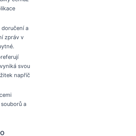
plikace
é doručení a
í zpráv v
bytné.
referují
vyniká svou
ážitek napříč
kcemi
í souborů a
bo