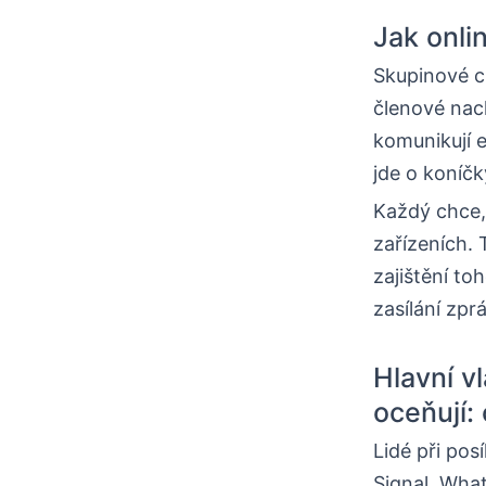
Jak onli
Skupinové c
členové nac
komunikují e
jde o koníčk
Každý chce,
zařízeních. 
zajištění to
zasílání zpr
Hlavní vl
oceňují:
Lidé při pos
Signal, Wha