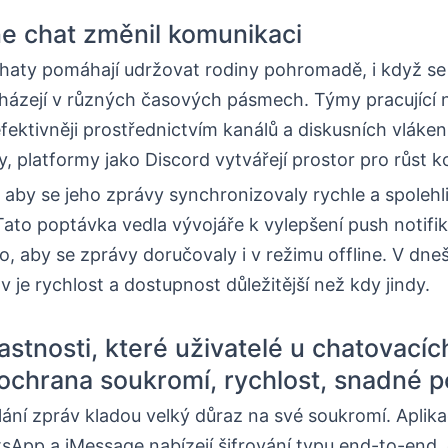
ne chat změnil komunikaci
haty pomáhají udržovat rodiny pohromadě, i když se 
házejí v různých časových pásmech. Týmy pracující 
fektivněji prostřednictvím kanálů a diskusních vláke
y, platformy jako Discord vytvářejí prostor pro růst k
 aby se jeho zprávy synchronizovaly rychle a spolehl
Tato poptávka vedla vývojáře k vylepšení push notifik
ho, aby se zprávy doručovaly i v režimu offline. V dneš
áv je rychlost a dostupnost důležitější než kdy jindy.
astnosti, které uživatelé u chatovacíc
 ochrana soukromí, rychlost, snadné p
ílání zpráv kladou velký důraz na své soukromí. Aplik
tsApp a iMessage nabízejí šifrování typu end-to-end,