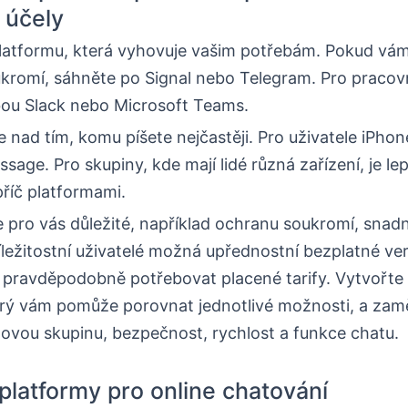
 účely
platformu, která vyhovuje vašim potřebám. Pokud vám
kromí, sáhněte po Signal nebo Telegram. Pro pracovn
bou Slack nebo Microsoft Teams.
 nad tím, komu píšete nejčastěji. Pro uživatele iPhon
ssage. Pro skupiny, kde mají lidé různá zařízení, je lep
příč platformami.
e pro vás důležité, například ochranu soukromí, snad
íležitostní uživatelé možná upřednostní bezplatné ve
 pravděpodobně potřebovat placené tarify. Vytvořte s
rý vám pomůže porovnat jednotlivé možnosti, a zam
lovou skupinu, bezpečnost, rychlost a funkce chatu.
 platformy pro online chatování