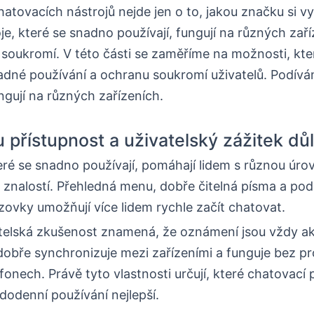
hatovacích nástrojů nejde jen o to, jakou značku si vy
oje, které se snadno používají, fungují na různých zař
h soukromí. V této části se zaměříme na možnosti, kte
adné používání a ochranu soukromí uživatelů. Podívá
ungují na různých zařízeních.
u přístupnost a uživatelský zážitek dů
eré se snadno používají, pomáhají lidem s různou úro
 znalostí. Přehledná menu, dobře čitelná písma a po
ovky umožňují více lidem rychle začít chatovat.
telská zkušenost znamená, že oznámení jsou vždy akt
dobře synchronizuje mezi zařízeními a funguje bez pr
efonech. Právě tyto vlastnosti určují, které chatovací
dodenní používání nejlepší.