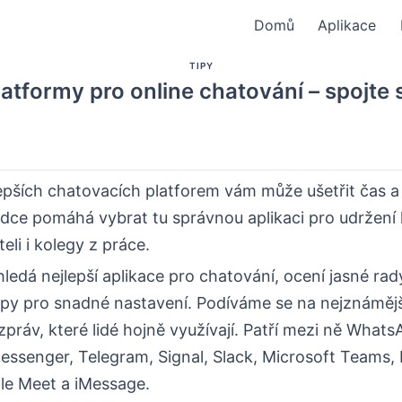
Domů
Aplikace
TIPY
latformy pro online chatování – spojte
epších chatovacích platforem vám může ušetřit čas a s
dce pomáhá vybrat tu správnou aplikaci pro udržení 
eli i kolegy z práce.
ledá nejlepší aplikace pro chatování, ocení jasné rad
tipy pro snadné nastavení. Podíváme se na nejznámějš
 zpráv, které lidé hojně využívají. Patří mezi ně Whats
ssenger, Telegram, Signal, Slack, Microsoft Teams, 
e Meet a iMessage.