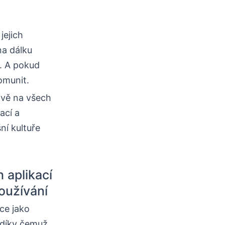
jejich
na dálku
n. A pokud
omunit.
ivě na všech
ací a
ní kultuře
h aplikací
oužívání
ace jako
 díky čemuž