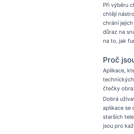
Při výběru c
chtějí nástr
chrání jejic
důraz na sn
na to, jak f
Proč jso
Aplikace, kt
technických
čtečky obraz
Dobrá uživa
aplikace se 
starších tel
jsou pro kaž