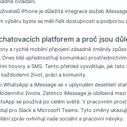
nadné ovládání.
živatelů iPhone je důležitá integrace služeb iMessag
 výběru byste se měli řídit dostupností a podporou z
chatovacích platforem a proč jsou důl
ony a rychlé mobilní připojení zásadně změnily způs
 Dnes lidé upřednostňují komunikaci prostřednictvím 
ými hovory a SMS. Tento přehled vysvětluje, jak tat
š každodenní život, práci a komunity.
o WhatsApp a iMessage se v uplynulém desetiletí stal
odenního života. Zatímco iMessage je oblíbená mezi 
tsApp se používá po celém světě. V pracovním prostř
ují pro Slack a Microsoft Teams. Tyto změny ukazují
sílání zpráv ovlivňují naše sociální a pracovní návyky.