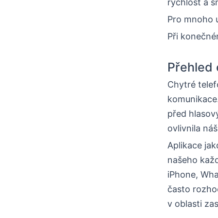
rychlost a s
Pro mnoho u
Při konečném
Přehled 
Chytré telef
komunikace.
před hlasov
ovlivnila ná
Aplikace jak
našeho každ
iPhone, Wha
často rozhod
v oblasti za