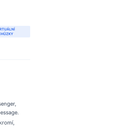
IRTUÁLNÍ
CHŮZKY
senger,
Message.
kromí,