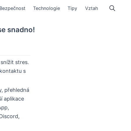
Bezpečnost
Technologie
Tipy
Vztah
 se snadno!
nížit stres.
kontaktu s
y, přehledná
í aplikace
App,
Discord,