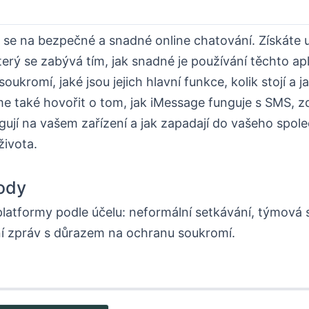
se na bezpečné a snadné online chatování. Získáte 
erý se zabývá tím, jak snadné je používání těchto apli
oukromí, jaké jsou jejich hlavní funkce, kolik stojí a j
me také hovořit o tom, jak iMessage funguje s SMS, z
gují na vašem zařízení a jak zapadají do vašeho spo
života.
ody
platformy podle účelu: neformální setkávání, týmová
ní zpráv s důrazem na ochranu soukromí.