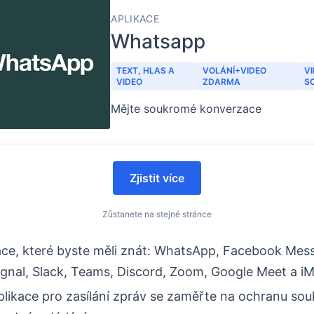
APLIKACE
Whatsapp
TEXT, HLAS A
VOLÁNÍ+VIDEO
V
VIDEO
ZDARMA
S
Mějte soukromé konverzace
Zjistit více
Zůstanete na stejné stránce
kace, které byste měli znát: WhatsApp, Facebook Mes
ignal, Slack, Teams, Discord, Zoom, Google Meet a i
plikace pro zasílání zpráv se zaměřte na ochranu sou