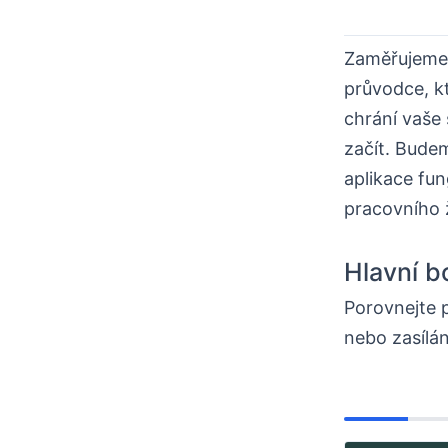
Zaměřujeme 
průvodce, kt
chrání vaše s
začít. Bude
aplikace fun
pracovního 
Hlavní b
Porovnejte 
nebo zasílá