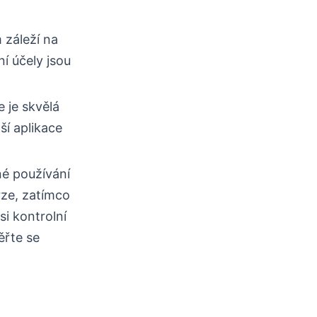
 záleží na
í účely jsou
e je skvělá
ší aplikace
né používání
rze, zatímco
i kontrolní
ěřte se