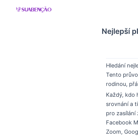
Skip
to
content
Nejlepší p
Hledání nejl
Tento průvo
rodinou, přát
Každý, kdo h
srovnání a 
pro zasílání
Facebook Me
Zoom, Googl