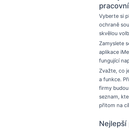
pracovní
Vyberte si 
ochraně sou
skvělou vol
Zamyslete se
aplikace iMe
fungující na
Zvažte, co j
a funkce. Př
firmy budou
seznam, kte
přitom na cí
Nejlepší