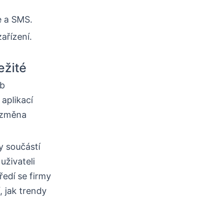
e a SMS.
ařízení.
ežité
ob
aplikací
o změna
y součástí
uživateli
edí se firmy
, jak trendy