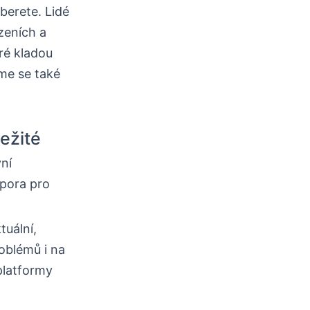
berete. Lidé
ízeních a
ré kladou
me se také
ležité
vní
dpora pro
uální,
oblémů i na
 platformy