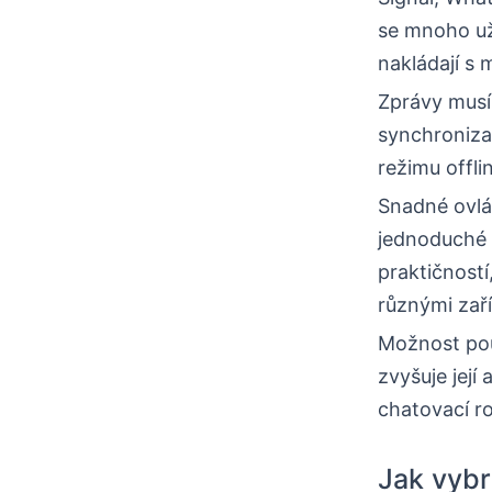
se mnoho uži
nakládají s 
Zprávy musí 
synchroniza
režimu offl
Snadné ovládá
jednoduché 
praktičností,
různými zaří
Možnost pou
zvyšuje její
chatovací ro
Jak vybr