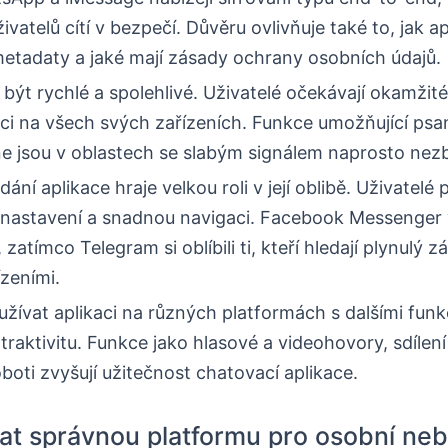
vatelů cítí v bezpečí. Důvěru ovlivňuje také to, jak a
metadaty a jaké mají zásady ochrany osobních údajů.
být rychlé a spolehlivé. Uživatelé očekávají okamžit
ci na všech svých zařízeních. Funkce umožňující psan
ine jsou v oblastech se slabým signálem naprosto nez
ní aplikace hraje velkou roli v její oblibě. Uživatelé p
nastavení a snadnou navigaci. Facebook Messenger 
 zatímco Telegram si oblíbili ti, kteří hledají plynulý z
zeními.
žívat aplikaci na různých platformách s dalšími fun
 atraktivitu. Funkce jako hlasové a videohovory, sdílen
boti zvyšují užitečnost chatovací aplikace.
at správnou platformu pro osobní ne