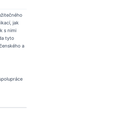
užitečného
kací, jak
ak s nimi
da tyto
lečenského a
 spolupráce