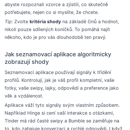
abyste rozpoznali vzorce a zjistili, co skutečně
potřebujete, nejen co si myslíte, že chcete.
Tip:
Zvolte
kritéria shody
na základě činů a hodnot,
nikoli pouze sdílených koníčků. To pomáhá najít
někoho, kdo je pro vás dlouhodobě ten pravý.
Jak seznamovací aplikace algoritmicky
zobrazují shody
Seznamovací aplikace používají signály k třídění
profilů. Kontrolují, jak je váš profil kompletní, vaše
fotky, vaše swipy, lajky, odpovědi a preference jako
věk a vzdálenost.
Aplikace váží tyto signály svým vlastním způsobem.
Například Hinge si cení vaší interakce s otázkami,
Tinder má rád časté swipy a Bumble se zaměřuje na
to, kdo zahajuje konverzaci a rychlé odpovědi. I když