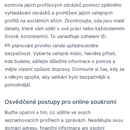
kontrola jejich profilových obrázků pomocí zpětného
vyhledávání obrázků a prohlížení jejich veřejných
profilů na sociálních sítích. Zkontrolujte, zda jsou malé
detaily, které vám sdělí o své práci nebo každodenním
životě, konzistentní. To usnadňuje odhalení lží.
Při plánování prvního rande upřednostněte
bezpečnost. Vyberte veřejné místo, řekněte příteli,
kde budete, sdílejte důležité informace o poloze a
mějte vlastní způsob dopravy. Domluvte si čas, kdy se
s někým spojíte, aby setkání bylo bezpečnější a
pohodlnější.
Osvědčené postupy pro online soukromí
Buďte opatrní s tím, co sdílíte ve svých
seznamovacích profilech a zprávách. Nesdělujte svou
domácí adresu, finanční informace ani osobní