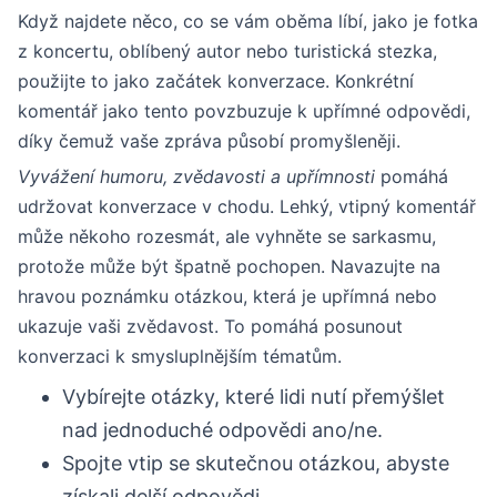
Když najdete něco, co se vám oběma líbí, jako je fotka
z koncertu, oblíbený autor nebo turistická stezka,
použijte to jako začátek konverzace. Konkrétní
komentář jako tento povzbuzuje k upřímné odpovědi,
díky čemuž vaše zpráva působí promyšleněji.
Vyvážení humoru, zvědavosti a upřímnosti
pomáhá
udržovat konverzace v chodu. Lehký, vtipný komentář
může někoho rozesmát, ale vyhněte se sarkasmu,
protože může být špatně pochopen. Navazujte na
hravou poznámku otázkou, která je upřímná nebo
ukazuje vaši zvědavost. To pomáhá posunout
konverzaci k smysluplnějším tématům.
Vybírejte otázky, které lidi nutí přemýšlet
nad jednoduché odpovědi ano/ne.
Spojte vtip se skutečnou otázkou, abyste
získali delší odpovědi.