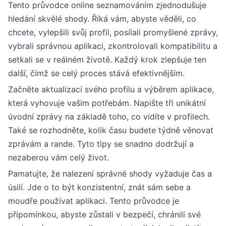
Tento průvodce online seznamováním zjednodušuje
hledání skvělé shody. Říká vám, abyste věděli, co
chcete, vylepšili svůj profil, posílali promyšlené zprávy,
vybrali správnou aplikaci, zkontrolovali kompatibilitu a
setkali se v reálném životě. Každý krok zlepšuje ten
další, čímž se celý proces stává efektivnějším.
Začněte aktualizací svého profilu a výběrem aplikace,
která vyhovuje vašim potřebám. Napište tři unikátní
úvodní zprávy na základě toho, co vidíte v profilech.
Také se rozhodněte, kolik času budete týdně věnovat
zprávám a rande. Tyto tipy se snadno dodržují a
nezaberou vám celý život.
Pamatujte, že nalezení správné shody vyžaduje čas a
úsilí. Jde o to být konzistentní, znát sám sebe a
moudře používat aplikaci. Tento průvodce je
připomínkou, abyste zůstali v bezpečí, chránili své