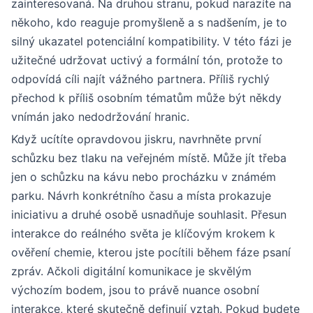
zainteresovaná. Na druhou stranu, pokud narazíte na
někoho, kdo reaguje promyšleně a s nadšením, je to
silný ukazatel potenciální kompatibility. V této fázi je
užitečné udržovat uctivý a formální tón, protože to
odpovídá cíli najít vážného partnera. Příliš rychlý
přechod k příliš osobním tématům může být někdy
vnímán jako nedodržování hranic.
Když ucítíte opravdovou jiskru, navrhněte první
schůzku bez tlaku na veřejném místě. Může jít třeba
jen o schůzku na kávu nebo procházku v známém
parku. Návrh konkrétního času a místa prokazuje
iniciativu a druhé osobě usnadňuje souhlasit. Přesun
interakce do reálného světa je klíčovým krokem k
ověření chemie, kterou jste pocítili během fáze psaní
zpráv. Ačkoli digitální komunikace je skvělým
výchozím bodem, jsou to právě nuance osobní
interakce, které skutečně definují vztah. Pokud budete