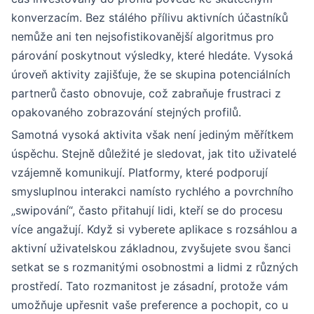
konverzacím. Bez stálého přílivu aktivních účastníků
nemůže ani ten nejsofistikovanější algoritmus pro
párování poskytnout výsledky, které hledáte. Vysoká
úroveň aktivity zajišťuje, že se skupina potenciálních
partnerů často obnovuje, což zabraňuje frustraci z
opakovaného zobrazování stejných profilů.
Samotná vysoká aktivita však není jediným měřítkem
úspěchu. Stejně důležité je sledovat, jak tito uživatelé
vzájemně komunikují. Platformy, které podporují
smysluplnou interakci namísto rychlého a povrchního
„swipování“, často přitahují lidi, kteří se do procesu
více angažují. Když si vyberete aplikace s rozsáhlou a
aktivní uživatelskou základnou, zvyšujete svou šanci
setkat se s rozmanitými osobnostmi a lidmi z různých
prostředí. Tato rozmanitost je zásadní, protože vám
umožňuje upřesnit vaše preference a pochopit, co u