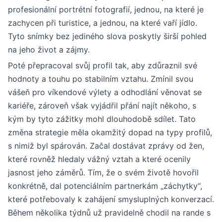
profesionální portrétní fotografií, jednou, na které je
zachycen při turistice, a jednou, na které vaří jídlo.
Tyto snímky bez jediného slova poskytly širší pohled
na jeho život a zájmy.
Poté přepracoval svůj profil tak, aby zdůraznil své
hodnoty a touhu po stabilním vztahu. Zmínil svou
vášeň pro víkendové výlety a odhodlání věnovat se
kariéře, zároveň však vyjádřil přání najít někoho, s
kým by tyto zážitky mohl dlouhodobě sdílet. Tato
změna strategie měla okamžitý dopad na typy profilů,
s nimiž byl spárován. Začal dostávat zprávy od žen,
které rovněž hledaly vážný vztah a které ocenily
jasnost jeho záměrů. Tím, že o svém životě hovořil
konkrétně, dal potenciálním partnerkám „záchytky“,
které potřebovaly k zahájení smysluplných konverzací.
Během několika týdnů už pravidelně chodil na rande s