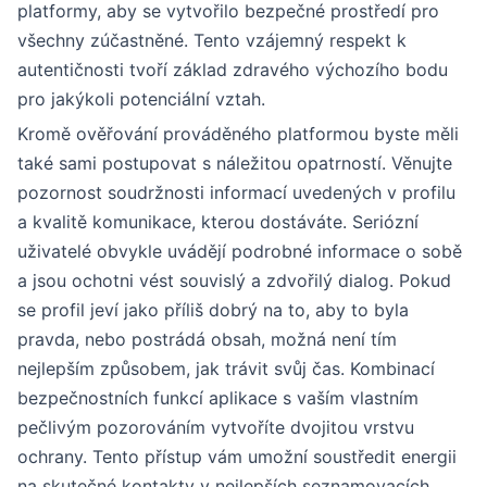
platformy, aby se vytvořilo bezpečné prostředí pro
všechny zúčastněné. Tento vzájemný respekt k
autentičnosti tvoří základ zdravého výchozího bodu
pro jakýkoli potenciální vztah.
Kromě ověřování prováděného platformou byste měli
také sami postupovat s náležitou opatrností. Věnujte
pozornost soudržnosti informací uvedených v profilu
a kvalitě komunikace, kterou dostáváte. Seriózní
uživatelé obvykle uvádějí podrobné informace o sobě
a jsou ochotni vést souvislý a zdvořilý dialog. Pokud
se profil jeví jako příliš dobrý na to, aby to byla
pravda, nebo postrádá obsah, možná není tím
nejlepším způsobem, jak trávit svůj čas. Kombinací
bezpečnostních funkcí aplikace s vaším vlastním
pečlivým pozorováním vytvoříte dvojitou vrstvu
ochrany. Tento přístup vám umožní soustředit energii
na skutečné kontakty v nejlepších seznamovacích