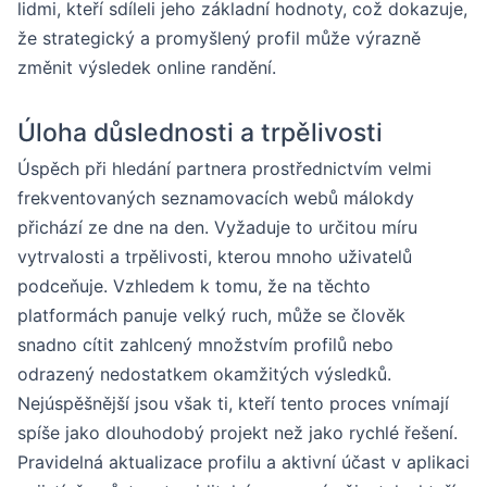
lidmi, kteří sdíleli jeho základní hodnoty, což dokazuje,
že strategický a promyšlený profil může výrazně
změnit výsledek online randění.
Úloha důslednosti a trpělivosti
Úspěch při hledání partnera prostřednictvím velmi
frekventovaných seznamovacích webů málokdy
přichází ze dne na den. Vyžaduje to určitou míru
vytrvalosti a trpělivosti, kterou mnoho uživatelů
podceňuje. Vzhledem k tomu, že na těchto
platformách panuje velký ruch, může se člověk
snadno cítit zahlcený množstvím profilů nebo
odrazený nedostatkem okamžitých výsledků.
Nejúspěšnější jsou však ti, kteří tento proces vnímají
spíše jako dlouhodobý projekt než jako rychlé řešení.
Pravidelná aktualizace profilu a aktivní účast v aplikaci