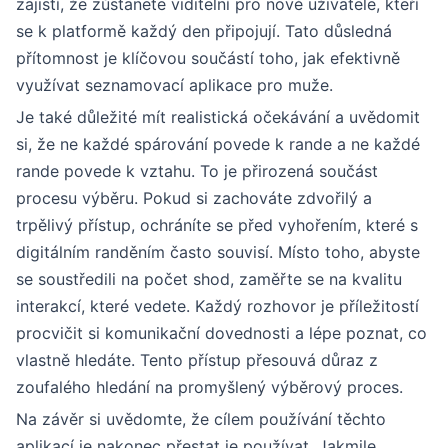
zajistí, že zůstanete viditelní pro nové uživatele, kteří
se k platformě každý den připojují. Tato důsledná
přítomnost je klíčovou součástí toho, jak efektivně
využívat seznamovací aplikace pro muže.
Je také důležité mít realistická očekávání a uvědomit
si, že ne každé spárování povede k rande a ne každé
rande povede k vztahu. To je přirozená součást
procesu výběru. Pokud si zachováte zdvořilý a
trpělivý přístup, ochráníte se před vyhořením, které s
digitálním randěním často souvisí. Místo toho, abyste
se soustředili na počet shod, zaměřte se na kvalitu
interakcí, které vedete. Každý rozhovor je příležitostí
procvičit si komunikační dovednosti a lépe poznat, co
vlastně hledáte. Tento přístup přesouvá důraz z
zoufalého hledání na promyšlený výběrový proces.
Na závěr si uvědomte, že cílem používání těchto
aplikací je nakonec přestat je používat. Jakmile