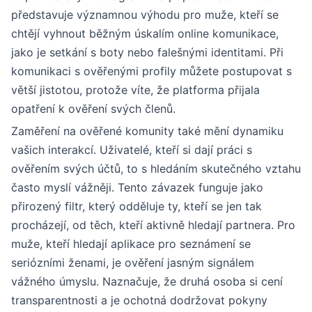
představuje významnou výhodu pro muže, kteří se
chtějí vyhnout běžným úskalím online komunikace,
jako je setkání s boty nebo falešnými identitami. Při
komunikaci s ověřenými profily můžete postupovat s
větší jistotou, protože víte, že platforma přijala
opatření k ověření svých členů.
Zaměření na ověřené komunity také mění dynamiku
vašich interakcí. Uživatelé, kteří si dají práci s
ověřením svých účtů, to s hledáním skutečného vztahu
často myslí vážněji. Tento závazek funguje jako
přirozený filtr, který odděluje ty, kteří se jen tak
procházejí, od těch, kteří aktivně hledají partnera. Pro
muže, kteří hledají aplikace pro seznámení se
seriózními ženami, je ověření jasným signálem
vážného úmyslu. Naznačuje, že druhá osoba si cení
transparentnosti a je ochotná dodržovat pokyny