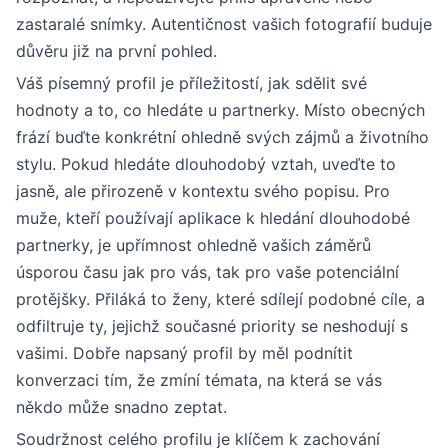
zastaralé snímky. Autentičnost vašich fotografií buduje
důvěru již na první pohled.
Váš písemný profil je příležitostí, jak sdělit své
hodnoty a to, co hledáte u partnerky. Místo obecných
frází buďte konkrétní ohledně svých zájmů a životního
stylu. Pokud hledáte dlouhodobý vztah, uveďte to
jasně, ale přirozeně v kontextu svého popisu. Pro
muže, kteří používají aplikace k hledání dlouhodobé
partnerky, je upřímnost ohledně vašich záměrů
úsporou času jak pro vás, tak pro vaše potenciální
protějšky. Přiláká to ženy, které sdílejí podobné cíle, a
odfiltruje ty, jejichž současné priority se neshodují s
vašimi. Dobře napsaný profil by měl podnítit
konverzaci tím, že zmíní témata, na která se vás
někdo může snadno zeptat.
Soudržnost celého profilu je klíčem k zachování