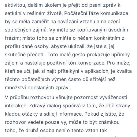
aktivitou, dalším úkolem je přejít od psaní zpráv k
setkání v reálném životě. Počáteční fáze komunikace
by se měla zaměřit na navázání vztahu a nalezení
společných zájmů. Vyhněte se kopírovaným úvodním
frázím; místo toho se zmiňte o něčem konkrétním z
profilu dané osoby, abyste ukázali, že jste si jej
skutečně přečetli. Toto malé gesto prokazuje upřímný
zájem a nastoluje pozitivní tón konverzace. Pro muže,
kteří se učí, jak si najít přítelkyni v aplikacích, je kvalita
těchto počátečních výměn často důležitější než
množství odeslaných zpráv.
V průběhu rozhovoru věnujte pozornost vyváženosti
interakce. Zdravý dialog spočívá v tom, že obě strany
kladou otázky a sdílejí informace. Pokud zjistíte, že
rozhovor vedete pouze vy, může to být známkou
toho, že druhá osoba není o tento vztah tak