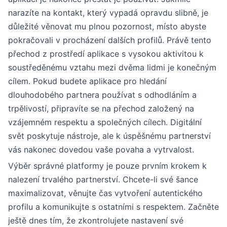
narazíte na kontakt, který vypadá opravdu slibně, je
důležité věnovat mu plnou pozornost, místo abyste
pokračovali v procházení dalších profilů. Právě tento
přechod z prostředí aplikace s vysokou aktivitou k
soustředěnému vztahu mezi dvěma lidmi je konečným
cílem. Pokud budete aplikace pro hledání
dlouhodobého partnera používat s odhodláním a
trpělivostí, připravíte se na přechod založený na
vzájemném respektu a společných cílech. Digitální
svět poskytuje nástroje, ale k úspěšnému partnerství
vás nakonec dovedou vaše povaha a vytrvalost.
Výběr správné platformy je pouze prvním krokem k
nalezení trvalého partnerství. Chcete-li své šance
maximalizovat, věnujte čas vytvoření autentického
profilu a komunikujte s ostatními s respektem. Začněte
ještě dnes tím, že zkontrolujete nastavení své